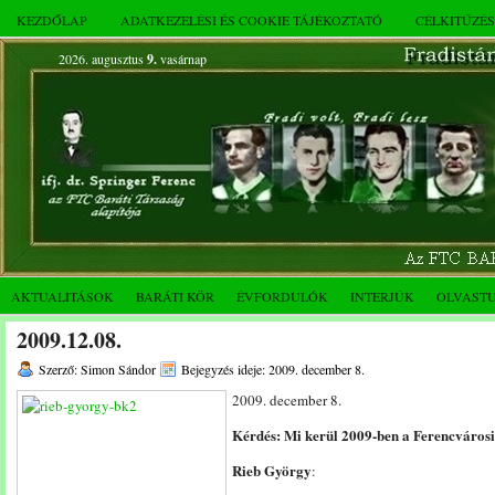
KEZDŐLAP
ADATKEZELÉSI ÉS COOKIE TÁJÉKOZTATÓ
CÉLKITŰZÉ
2026. augusztus
9.
vasárnap
AKTUALITÁSOK
BARÁTI KÖR
ÉVFORDULÓK
INTERJÚK
OLVAST
2009.12.08.
Szerző: Simon Sándor
Bejegyzés ideje: 2009. december 8.
2009. december 8.
Kérdés: Mi kerül 2009-ben a Ferencváros
Rieb György
: