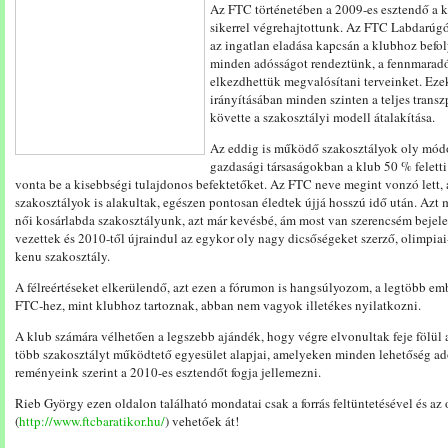
Az FTC történetében a 2009-es esztendő a kl
sikerrel végrehajtottunk. Az FTC Labdarúgó 
az ingatlan eladása kapcsán a klubhoz befo
minden adósságot rendeztünk, a fennmaradó
elkezdhettük megvalósítani terveinket. Eze
irányításában minden szinten a teljes trans
követte a szakosztályi modell átalakítása.
Az eddig is működő szakosztályok oly módo
gazdasági társaságokban a klub 50 % feletti
vonta be a kisebbségi tulajdonos befektetőket. Az FTC neve megint vonzó lett, 
szakosztályok is alakultak, egészen pontosan éledtek újjá hosszú idő után. Azt 
női kosárlabda szakosztályunk, azt már kevésbé, ám most van szerencsém bejelen
vezettek és 2010-től újraindul az egykor oly nagy dicsőségeket szerző, olimpiai
kenu szakosztály.
A félreértéseket elkerülendő, azt ezen a fórumon is hangsúlyozom, a legtöbb em
FTC-hez, mint klubhoz tartoznak, abban nem vagyok illetékes nyilatkozni.
A klub számára vélhetően a legszebb ajándék, hogy végre elvonultak feje fölül 
több szakosztályt működtető egyesület alapjai, amelyeken minden lehetőség ad
reményeink szerint a 2010-es esztendőt fogja jellemezni.
Rieb György ezen oldalon található mondatai csak a forrás feltüntetésével és az 
(
http://www.ftcbaratikor.hu/
) vehetőek át!