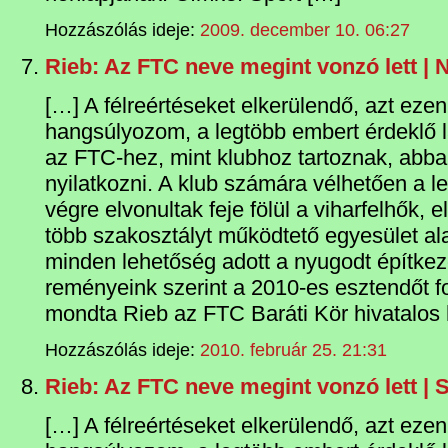
Hozzászólás ideje:
2009. december 10. 06:27
Rieb: Az FTC neve megint vonzó lett | 
[…] A félreértéseket elkerülendő, azt ezen
hangsúlyozom, a legtöbb embert érdeklő
az FTC-hez, mint klubhoz tartoznak, abba
nyilatkozni. A klub számára vélhetően a 
végre elvonultak feje fölül a viharfelhők,
több szakosztályt működtető egyesület al
minden lehetőség adott a nyugodt építke
reményeink szerint a 2010-es esztendőt fo
mondta Rieb az FTC Baráti Kör hivatalos 
Hozzászólás ideje:
2010. február 25. 21:31
Rieb: Az FTC neve megint vonzó lett | 
[…] A félreértéseket elkerülendő, azt ezen