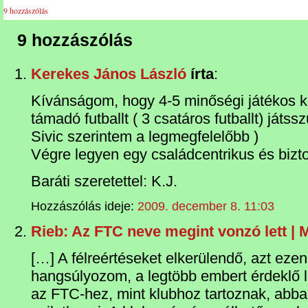
9 hozzászólás
9 hozzászólás
Kerekes János László
írta
:
Kívánságom, hogy 4-5 minőségi játékos k
támadó futballt ( 3 csatáros futballt) játs
Sivic szerintem a legmegfelelőbb )
Végre legyen egy családcentrikus és bizt
Baráti szeretettel: K.J.
Hozzászólás ideje:
2009. december 8. 11:03
Rieb: Az FTC neve megint vonzó lett | 
[…] A félreértéseket elkerülendő, azt ezen
hangsúlyozom, a legtöbb embert érdeklő
az FTC-hez, mint klubhoz tartoznak, abba