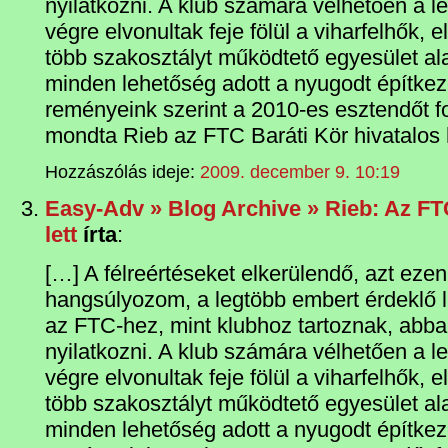
nyilatkozni. A klub számára vélhetően a 
végre elvonultak feje fölül a viharfelhők,
több szakosztályt működtető egyesület al
minden lehetőség adott a nyugodt építke
reményeink szerint a 2010-es esztendőt fo
mondta Rieb az FTC Baráti Kör hivatalos 
Hozzászólás ideje:
2009. december 9. 10:19
Easy-Adv » Blog Archive » Rieb: Az F
lett
írta
:
[…] A félreértéseket elkerülendő, azt ezen
hangsúlyozom, a legtöbb embert érdeklő
az FTC-hez, mint klubhoz tartoznak, abba
nyilatkozni. A klub számára vélhetően a 
végre elvonultak feje fölül a viharfelhők,
több szakosztályt működtető egyesület al
minden lehetőség adott a nyugodt építke