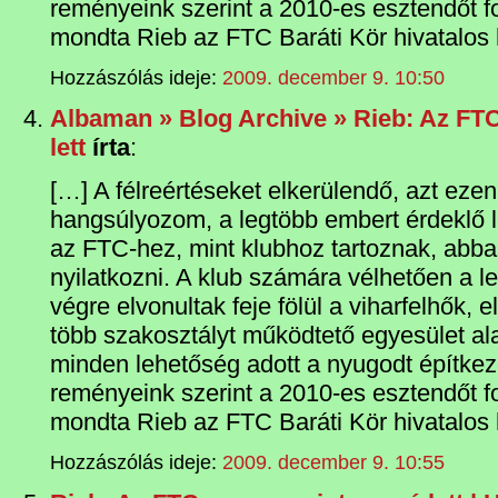
reményeink szerint a 2010-es esztendőt fo
mondta Rieb az FTC Baráti Kör hivatalos 
Hozzászólás ideje:
2009. december 9. 10:50
Albaman » Blog Archive » Rieb: Az FT
lett
írta
:
[…] A félreértéseket elkerülendő, azt ezen
hangsúlyozom, a legtöbb embert érdeklő
az FTC-hez, mint klubhoz tartoznak, abba
nyilatkozni. A klub számára vélhetően a 
végre elvonultak feje fölül a viharfelhők,
több szakosztályt működtető egyesület al
minden lehetőség adott a nyugodt építke
reményeink szerint a 2010-es esztendőt fo
mondta Rieb az FTC Baráti Kör hivatalos 
Hozzászólás ideje:
2009. december 9. 10:55