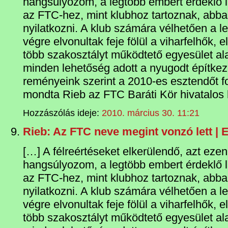
hangsúlyozom, a legtöbb embert érdeklő
az FTC-hez, mint klubhoz tartoznak, abba
nyilatkozni. A klub számára vélhetően a 
végre elvonultak feje fölül a viharfelhők,
több szakosztályt működtető egyesület al
minden lehetőség adott a nyugodt építke
reményeink szerint a 2010-es esztendőt fo
mondta Rieb az FTC Baráti Kör hivatalos 
Hozzászólás ideje:
2010. március 30. 11:21
Rieb: Az FTC neve megint vonzó lett | E
[…] A félreértéseket elkerülendő, azt ezen
hangsúlyozom, a legtöbb embert érdeklő
az FTC-hez, mint klubhoz tartoznak, abba
nyilatkozni. A klub számára vélhetően a 
végre elvonultak feje fölül a viharfelhők,
több szakosztályt működtető egyesület al