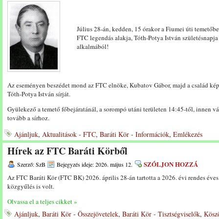
Július 28-án, kedden, 15 órakor a Fiumei úti temetőb
FTC legendás alakja, Tóth-Potya István születésnapja
alkalmából!
Az eseményen beszédet mond az FTC elnöke, Kubatov Gábor, majd a család ké
Tóth-Potya István sírját.
Gyülekező a temető főbejáratánál, a sorompó utáni területen 14:45-től, innen 
tovább a sírhoz.
Ajánljuk
,
Aktualitások - FTC
,
Baráti Kör - Információk
,
Emlékezés
Hírek az FTC Baráti Körből
SZÓLJON HOZZÁ
Szerző: SzB
Bejegyzés ideje: 2026. május 12.
Az FTC Baráti Kör (FTC BK) 2026. április 28-án tartotta a 2026. évi rendes éves
közgyűlés is volt.
Olvassa el a teljes cikket »
Ajánljuk
,
Baráti Kör - Összejövetelek
,
Baráti Kör - Tisztségviselők
,
Kösz