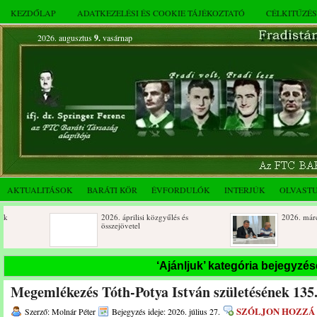
KEZDŐLAP
ADATKEZELÉSI ÉS COOKIE TÁJÉKOZTATÓ
CÉLKITŰZÉ
2026. augusztus
9.
vasárnap
AKTUALITÁSOK
BARÁTI KÖR
ÉVFORDULÓK
INTERJÚK
OLVAST
2026. áprilisi közgyűlés és
2026. márciusi összejövetel
összejövetel
Rendkívüli közgyűlés és a 2025.
Dálnoki József 90 éves
‘Ajánljuk’ kategória bejegyzés
novemberi összejövetel
Megemlékezés Tóth-Potya István születésének 135.
SZÓLJON HOZZÁ
Szerző: Molnár Péter
Bejegyzés ideje: 2026. július 27.