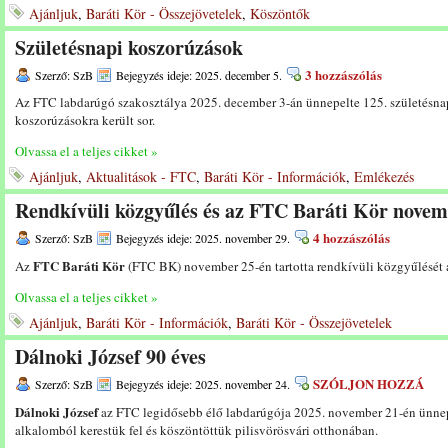
Ajánljuk
,
Baráti Kör - Összejövetelek
,
Köszöntők
Születésnapi koszorúzások
3 hozzászólás
Szerző: SzB
Bejegyzés ideje: 2025. december 5.
Az FTC labdarúgó szakosztálya 2025. december 3-án ünnepelte 125. születésnap
koszorúzásokra került sor.
Olvassa el a teljes cikket »
Ajánljuk
,
Aktualitások - FTC
,
Baráti Kör - Információk
,
Emlékezés
Rendkívüli közgyűlés és az FTC Baráti Kör novemb
4 hozzászólás
Szerző: SzB
Bejegyzés ideje: 2025. november 29.
FTC Baráti Kör
Az
(FTC BK) november 25-én tartotta rendkívüli közgyűlését 
Olvassa el a teljes cikket »
Ajánljuk
,
Baráti Kör - Információk
,
Baráti Kör - Összejövetelek
Dálnoki József 90 éves
SZÓLJON HOZZÁ
Szerző: SzB
Bejegyzés ideje: 2025. november 24.
Dálnoki József
az FTC legidősebb élő labdarúgója 2025. november 21-én ünnepe
alkalomból kerestük fel és köszöntöttük pilisvörösvári otthonában.