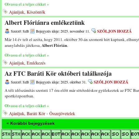
Olvassa el a teljes cikket »
Ajánljuk
,
Köszöntők
Albert Flóriánra emlékeztünk
SZÓLJON HOZZÁ
Szerző: SzB
Bejegyzés ideje: 2025. november 11.
Már 14 év telt el azóta, hogy 2011. október 30-án szomorú hírt kaptunk, elhun
Albert Flórián
aranylabdás játékosa,
.
Olvassa el a teljes cikket »
Ajánljuk
,
Emlékezés
Az FTC Baráti Kör októberi találkozója
SZÓLJON HOZZÁ
Szerző: SzB
Bejegyzés ideje: 2025. október 31.
A téli időszámítás szerinti 17 óra előtt már sötétedéskor gyülekeztek az FTC Bar
sportközpontban.
Olvassa el a teljes cikket »
Ajánljuk
,
Baráti Kör - Összejövetelek
« Korábbi bejegyzések
