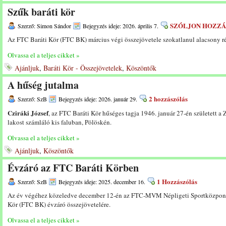
Szűk baráti kör
SZÓLJON HOZZÁ
Szerző: Simon Sándor
Bejegyzés ideje: 2026. április 7.
Az FTC Baráti Kör (FTC BK) március végi összejövetele szokatlanul alacsony rész
Olvassa el a teljes cikket »
Ajánljuk
,
Baráti Kör - Összejövetelek
,
Köszöntők
A hűség jutalma
2 hozzászólás
Szerző: SzB
Bejegyzés ideje: 2026. január 29.
Cziráki József
, az FTC Baráti Kör hűséges tagja 1946. január 27-én született a 
lakost számláló kis faluban, Pölöskén.
Olvassa el a teljes cikket »
Ajánljuk
,
Köszöntők
Évzáró az FTC Baráti Körben
1 Hozzászólás
Szerző: SzB
Bejegyzés ideje: 2025. december 16.
Az év végéhez közeledve december 12-én az FTC-MVM Népligeti Sportközpont 
Kör (FTC BK) évzáró összejövetelére.
Olvassa el a teljes cikket »