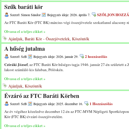
Szűk baráti kör
SZÓLJON HOZZÁ
Szerző: Simon Sándor
Bejegyzés ideje: 2026. április 7.
Az FTC Baráti Kör (FTC BK) március végi összejövetele szokatlanul alacsony rész
Olvassa el a teljes cikket »
Ajánljuk
,
Baráti Kör - Összejövetelek
,
Köszöntők
A hűség jutalma
2 hozzászólás
Szerző: SzB
Bejegyzés ideje: 2026. január 29.
Cziráki József
, az FTC Baráti Kör hűséges tagja 1946. január 27-én született a 
lakost számláló kis faluban, Pölöskén.
Olvassa el a teljes cikket »
Ajánljuk
,
Köszöntők
Évzáró az FTC Baráti Körben
1 Hozzászólás
Szerző: SzB
Bejegyzés ideje: 2025. december 16.
Az év végéhez közeledve december 12-én az FTC-MVM Népligeti Sportközpont 
Kör (FTC BK) évzáró összejövetelére.
Olvassa el a teljes cikket »