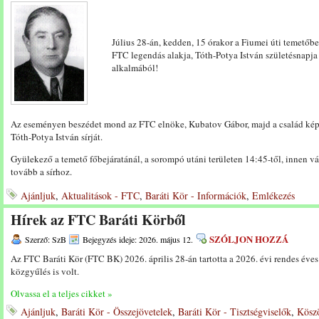
Július 28-án, kedden, 15 órakor a Fiumei úti temetőb
FTC legendás alakja, Tóth-Potya István születésnapja
alkalmából!
Az eseményen beszédet mond az FTC elnöke, Kubatov Gábor, majd a család ké
Tóth-Potya István sírját.
Gyülekező a temető főbejáratánál, a sorompó utáni területen 14:45-től, innen 
tovább a sírhoz.
Ajánljuk
,
Aktualitások - FTC
,
Baráti Kör - Információk
,
Emlékezés
Hírek az FTC Baráti Körből
SZÓLJON HOZZÁ
Szerző: SzB
Bejegyzés ideje: 2026. május 12.
Az FTC Baráti Kör (FTC BK) 2026. április 28-án tartotta a 2026. évi rendes éves
közgyűlés is volt.
Olvassa el a teljes cikket »
Ajánljuk
,
Baráti Kör - Összejövetelek
,
Baráti Kör - Tisztségviselők
,
Kösz