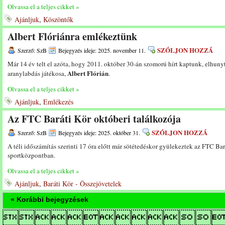
Olvassa el a teljes cikket »
Ajánljuk
,
Köszöntők
Albert Flóriánra emlékeztünk
SZÓLJON HOZZÁ
Szerző: SzB
Bejegyzés ideje: 2025. november 11.
Már 14 év telt el azóta, hogy 2011. október 30-án szomorú hírt kaptunk, elhun
Albert Flórián
aranylabdás játékosa,
.
Olvassa el a teljes cikket »
Ajánljuk
,
Emlékezés
Az FTC Baráti Kör októberi találkozója
SZÓLJON HOZZÁ
Szerző: SzB
Bejegyzés ideje: 2025. október 31.
A téli időszámítás szerinti 17 óra előtt már sötétedéskor gyülekeztek az FTC Bar
sportközpontban.
Olvassa el a teljes cikket »
Ajánljuk
,
Baráti Kör - Összejövetelek
« Korábbi bejegyzések
