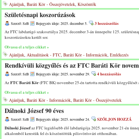
Ajánljuk
,
Baráti Kör - Összejövetelek
,
Köszöntők
Születésnapi koszorúzások
3 hozzászólás
Szerző: SzB
Bejegyzés ideje: 2025. december 5.
Az FTC labdarúgó szakosztálya 2025. december 3-án ünnepelte 125. születésnap
koszorúzásokra került sor.
Olvassa el a teljes cikket »
Ajánljuk
,
Aktualitások - FTC
,
Baráti Kör - Információk
,
Emlékezés
Rendkívüli közgyűlés és az FTC Baráti Kör novemb
4 hozzászólás
Szerző: SzB
Bejegyzés ideje: 2025. november 29.
FTC Baráti Kör
Az
(FTC BK) november 25-én tartotta rendkívüli közgyűlését 
Olvassa el a teljes cikket »
Ajánljuk
,
Baráti Kör - Információk
,
Baráti Kör - Összejövetelek
Dálnoki József 90 éves
SZÓLJON HOZZÁ
Szerző: SzB
Bejegyzés ideje: 2025. november 24.
Dálnoki József
az FTC legidősebb élő labdarúgója 2025. november 21-én ünnepe
alkalomból kerestük fel és köszöntöttük pilisvörösvári otthonában.