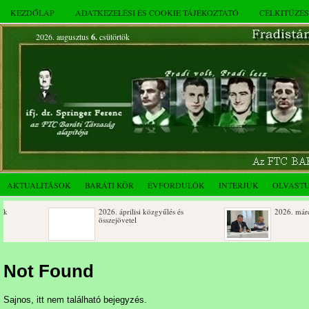
KEZDŐLAP
ADATKEZELÉSI ÉS COOKIE TÁJÉKOZTATÓ
CÉLKITŰZÉ
2026. augusztus
6.
csütörtök
AKTUALITÁSOK
BARÁTI KÖR
ÉVFORDULÓK
INTERJÚK
OLVAST
2026. áprilisi közgyűlés és
2026. márciusi összej
összejövetel
Születésnapi koszorúzások
Rendkívüli közgyűlés
novemberi összejövet
Not Found
Az FTC Baráti Kör 2025. októberi
Sajnos, itt nem található bejegyzés.
összejövetel