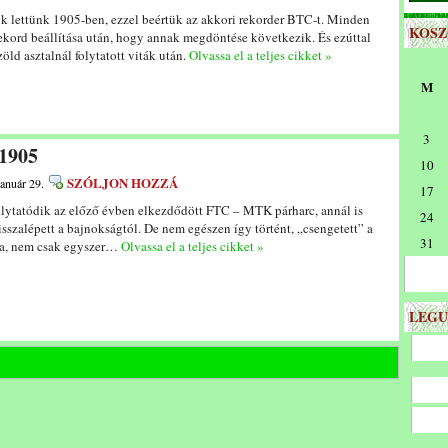
k lettünk 1905-ben, ezzel beértük az akkori rekorder BTC-t. Minden
KOS
 rekord beállítása után, hogy annak megdöntése következik. És ezúttal
öld asztalnál folytatott viták után.
Olvassa el a teljes cikket »
M
3
 1905
10
SZÓLJON HOZZÁ
január 29.
17
olytatódik az előző évben elkezdődött FTC – MTK párharc, annál is
24
sszalépett a bajnokságtól. De nem egészen így történt, „csengetett” a
31
ta, nem csak egyszer…
Olvassa el a teljes cikket »
LEGU