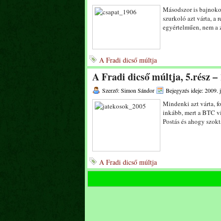
Másodszor is bajnoko
szurkoló azt várta, a
egyértelműen, nem a z
A Fradi dicső múltja
A Fradi dicső múltja, 5.rész –
Szerző: Simon Sándor
Bejegyzés ideje: 2009. 
Mindenki azt várta, f
inkább, mert a BTC vi
Postás és ahogy szok
A Fradi dicső múltja