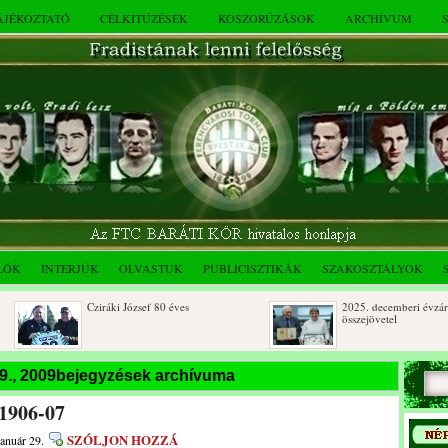
TÁJÉKOZTATÓ
CÉLKITŰZÉSEK
KOSZORÚZÁSOK
ARCHÍVUM
LÓK
INTERJÚK
OLVASTUK
PUBLICISZTIKÁK
SZAKOSZTÁLYOK
Cziráki József 80 éves
2025. decemberi évzáró
összejövetel
Albert Flórián sírjának
Az FTC Baráti Kör 2025. o
29., 2009bejegyzések archívuma
megkoszorúzása
összejövetel
 1906-07
SZÓLJON HOZZÁ
január 29.