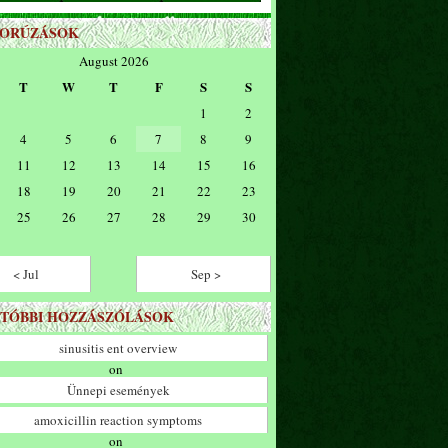
ZORÚZÁSOK
August 2026
T
W
T
F
S
S
1
2
4
5
6
7
8
9
11
12
13
14
15
16
18
19
20
21
22
23
25
26
27
28
29
30
< Jul
Sep >
TÓBBI HOZZÁSZÓLÁSOK
sinusitis ent overview
on
Ünnepi események
amoxicillin reaction symptoms
on