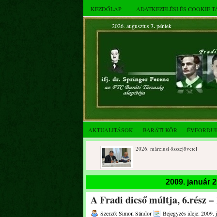
KEZDŐLAP
ADATKEZELÉSI ÉS COOKIE 
2026. augusztus
7.
péntek
AKTUALITÁSOK
BARÁTI KÖR
ÉVFORDU
2026. áprilisi közgyűlés és
2026. márciusi összejövetel
összejövetel
Rendkívüli közgyűlés és a 2025.
Dálnoki József 90 éves
2009. január 
novemberi összejövetel
A Fradi dicső múltja, 6.rész –
Szerző: Simon Sándor
Bejegyzés ideje: 2009. 