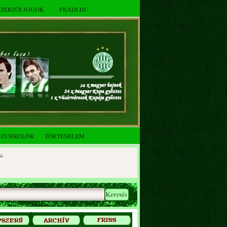
SZERZŐI JOGOK
FRADI.HU
SZURKOLÓK
TÖRTÉNELEM
któberi