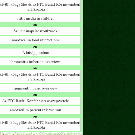
ívüli közgyűlés és az FTC Baráti Kör novemberi
találkozója
otitis media in children
on
Születésnapi koszorúzások
amoxicillin food interactions
on
A hűség jutalma
bronchitis infection overview
on
ívüli közgyűlés és az FTC Baráti Kör novemberi
találkozója
augmentin basic overview
on
Az FTC Baráti Kör februári összejövetele
amoxicillin patient information
on
ívüli közgyűlés és az FTC Baráti Kör novemberi
találkozója