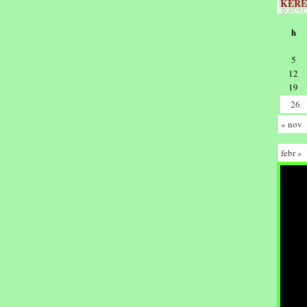
KERE
h
5
12
19
26
« nov
febr »