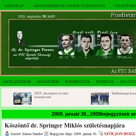
KEZDŐLAP
ADATKEZELÉSI ÉS COOKIE TÁJÉKOZTATÓ
CÉLKITŰZÉ
2026. augusztus
10.
hétfő
AKTUALITÁSOK
BARÁTI KÖR
ÉVFORDULÓK
INTERJÚK
OLVAST
2025. decemberi évzáró
Születésnapi koszorúzáso
összejövetel
2009. január 30., 2009bejegyzések a
Köszöntő dr. Springer Miklós születésnapjára
SZÓLJON HOZZ
Szerző: Simon Sándor
Bejegyzés ideje: 2009. január 30.