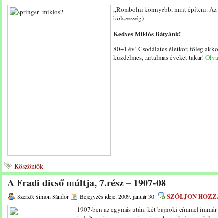
„Rombolni könnyebb, mint építeni. Az u
bölcsesség)
Kedves Miklós Bátyánk!
80+1 év! Csodálatos életkor, főleg akk
küzdelmes, tartalmas éveket takar!
Olvas
Köszöntők
A Fradi dicső múltja, 7.rész – 1907-08
SZÓLJON HOZZ
Szerző: Simon Sándor
Bejegyzés ideje: 2009. január 30.
1907-ben az egymás utáni két bajnoki címmel immár 