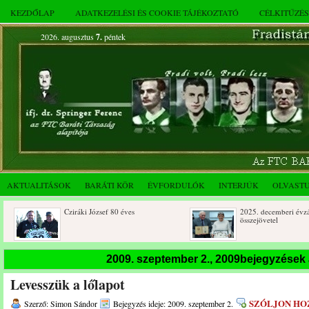
KEZDŐLAP
ADATKEZELÉSI ÉS COOKIE TÁJÉKOZTATÓ
CÉLKITŰZÉ
2026. augusztus
7.
péntek
AKTUALITÁSOK
BARÁTI KÖR
ÉVFORDULÓK
INTERJÚK
OLVAST
Cziráki József 80 éves
2025. decemberi évzáró
összejövetel
2009. szeptember 2., 2009bejegyzések
Levesszük a lőlapot
SZÓLJON HO
Szerző: Simon Sándor
Bejegyzés ideje: 2009. szeptember 2.