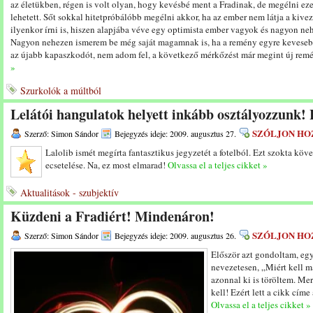
az életükben, régen is volt olyan, hogy kevésbé ment a Fradinak, de megélni ez
lehetett. Sőt sokkal hitetpróbálóbb megélni akkor, ha az ember nem látja a kive
ilyenkor írni is, hiszen alapjába véve egy optimista ember vagyok és nagyon neh
Nagyon nehezen ismerem be még saját magamnak is, ha a remény egyre keveseb
az újabb kapaszkodót, nem adom fel, a következő mérkőzést már megint új rem
»
Szurkolók a múltból
Lelátói hangulatok helyett inkább osztályozzunk!
SZÓLJON HO
Szerző: Simon Sándor
Bejegyzés ideje: 2009. augusztus 27.
Lalolib ismét megírta fantasztikus jegyzetét a fotelból. Ezt szokta köv
ecsetelése. Na, ez most elmarad!
Olvassa el a teljes cikket »
Aktualitások - szubjektív
Küzdeni a Fradiért! Mindenáron!
SZÓLJON HO
Szerző: Simon Sándor
Bejegyzés ideje: 2009. augusztus 26.
Először azt gondoltam, egy
nevezetesen, „Miért kell m
azonnal ki is töröltem. Mer
kell! Ezért lett a cikk cím
Olvassa el a teljes cikket »