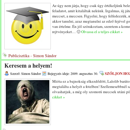
Az úgy nem járja, hogy csak úgy értékeljünk bel
feladatot, amit kitaláltak nekünk. Izgalmas, új ját
meccset, a meccsen. Figyelni, hogy felfedezzük, mi
akkor tanulni, azaz megtanulni az edző fejével g
van értelme. Én jól szórakoztam, szeretem a kom
rejtvényeket… 🙂
Olvassa el a teljes cikket »
Publicisztika - Simon Sándor
Keresem a helyem!
SZÓLJON HO
Szerző: Simon Sándor
Bejegyzés ideje: 2009. augusztus 30.
Mióta ez a bajnokság elkezdődött, Lalolib barát
megtalálta a helyét a fotelben! Szellemesebbnél 
olvashatjuk, a még oly szomorú meccsek utáni pi
cikket »