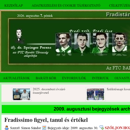
KEZDŐLAP
ADATKEZELÉSI ÉS COOKIE TÁJÉKOZTATÓ
CÉLKITŰZÉ
2026. augusztus
7.
péntek
AKTUALITÁSOK
BARÁTI KÖR
ÉVFORDULÓK
INTERJÚK
OLVAST
2025. decemberi évzáró
Születésnapi koszorúzások
összejövetel
2009. augusztusi bejegyzések arc
Fradissimo figyel, tanul és értékel
SZÓLJON HO
Szerző: Simon Sándor
Bejegyzés ideje: 2009. augusztus 30.