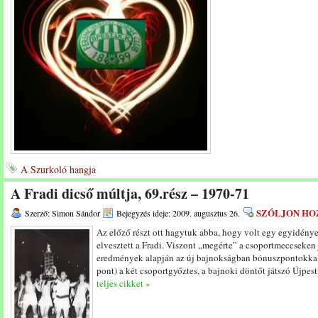
A Szurkoló hangja
A Fradi dicső múltja, 69.rész – 1970-71
SZÓLJON HO
Szerző: Simon Sándor
Bejegyzés ideje: 2009. augusztus 26.
Az előző részt ott hagytuk abba, hogy volt egy egyidény
elvesztett a Fradi. Viszont „megérte” a csoportmeccseken jó
eredmények alapján az új bajnokságban bónuszpontokkal 
pont) a két csoportgyőztes, a bajnoki döntőt játszó Újpes
teljes cikket »