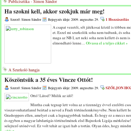
Publicisztika - Simon Sándor
Ha szokni kell, akkor szokjuk már meg!
1 Hozzászólás
Szerző: Simon Sándor
Bejegyzés ideje: 2009. augusztus 29.
A csapat vezetői, sőt játékosai közül is többen m
et. Ezzel mi szurkolók soha nem tudtunk, és soha
maga az NB I, azt neki soha nem kellett és nem is
elmondható lenne…
Olvassa el a teljes cikket »
A Szurkoló hangja
Köszöntsük a 35 éves Vincze Ottót!
SZÓLJON HO
Szerző: Simon Sándor
Bejegyzés ideje: 2009. augusztus 29.
Ottó! Látod? Múlik az idő!
Mintha csak tegnap lett volna az a tizennégy évvel ezelőtti cso
visszavonhatatlanul beírtad a neved a Fradi történelemkönyvébe. Nem kellett hoz
Grashoppers ellen, amelyet csak a legnagyobbak tudnak. És hogy ez a meccs ne
és egyben a magyar labdarúgás történelmének első Bajnokok Ligája mérkőzése!
selejtező utónévvel. Ez volt tehát az igazi hab a tortán. Olyan édes, hogy min