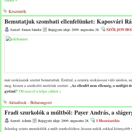
cikket »
Köszöntők
Bemutatjuk szombati ellenfelünket: Kaposvári R
SZÓLJON HO
Szerző: Simon Sándor
Bejegyzés ideje: 2009. augusztus 28.
már szokásaink szerint bemutattuk. Ezúttal, a szintén szokásossá váló módon, n
Az ellenfél nem ellenség, a múltját tis
meg, hiszen a szurkolói mottónk szerint: „
győzni!
”
Olvassa el a teljes cikket »
Aktuálisok - Beharangozó
Fradi szurkolók a múltból: Payer András, a sláge
1 Hozzászólás
Szerző: Admin
Bejegyzés ideje: 2009. augusztus 28.
Jelenleg szinte menekülök a múlt szurkolóihoz, hiszen nekik sokkal könnyebb vo