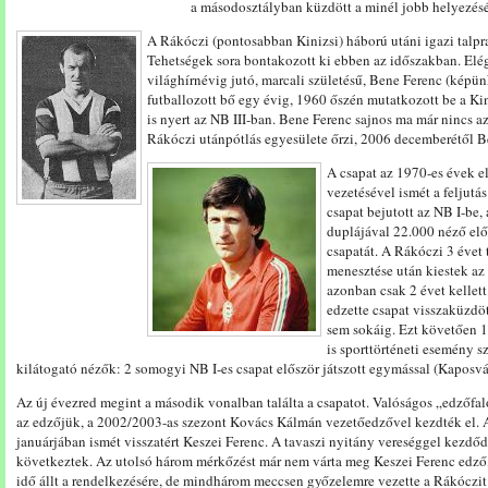
a másodosztályban küzdött a minél jobb helyezésé
A Rákóczi (pontosabban Kinizsi) háború utáni igazi talpr
Tehetségek sora bontakozott ki ebben az időszakban. Elé
világhírnévig jutó, marcali születésű, Bene Ferenc (képün
futballozott bő egy évig, 1960 őszén mutatkozott be a Kin
is nyert az NB III-ban. Bene Ferenc sajnos ma már nincs a
Rákóczi utánpótlás egyesülete őrzi, 2006 decemberétől
A csapat az 1970-es évek e
vezetésével ismét a feljutá
csapat bejutott az NB I-be
duplájával 22.000 néző előt
csapatát. A Rákóczi 3 évet 
menesztése után kiestek az 
azonban csak 2 évet kellett
edzette csapat visszaküzdö
sem sokáig. Ezt követően 19
is sporttörténeti esemény 
kilátogató nézők: 2 somogyi NB I-es csapat először játszott egymással (Kaposvár
Az új évezred megint a második vonalban találta a csapatot. Valóságos „edzőfaló
az edzőjük, a 2002/2003-as szezont Kovács Kálmán vezetőedzővel kezdték el. 
januárjában ismét visszatért Keszei Ferenc. A tavaszi nyitány vereséggel kezd
következtek. Az utolsó három mérkőzést már nem várta meg Keszei Ferenc edző, 
idő állt a rendelkezésére, de mindhárom meccsen győzelemre vezette a Rákóczit