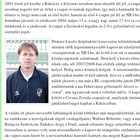
2003 őszét jól kezdte a Rákóczi, a folytatás azonban nem sikerült túl jól, a csap
azonban jogerős lett az ítélet a csapat óvásának ügyében, így már a harmadik he
döntés is, hogy nem csak az első kettő, hanem az első 4 csapat jut fel az NB I-be
formában játszott, és elérkezett 2004. május 15-e, a nagy nap, amire 17 éve (a csa
drukkerek és a játékosok. A csapat a Szolnokot fogadta, és 2-0-s győzelmével is
szereplés jogát.
Prukner László (képünkön) kinevezése telitalálatnak
minden idők legeredményesebb kaposvári edzőjéne
visszajutottak az NB I-be, de évről évre ott is mara
középcsapatnak számítanak. Nem kell a kiesés ellen 
érnek oda, sőt 2007/2008-ban elérték eddigi történe
helyet. Pedig nincs könnyű dolguk. A szisztematikus
játékosaikat rendre el kell adniuk, hisz ez a működ
náluk játszott a ma már a BL csoportkörbe jutott DV
említhetnénk a ma Fehérváron góltermelő Alvest is. 
vonal”, ami ugyancsak nem a véletlen műve. A kapo
kötött a Crvena Zvezda csapatával, amelynek értelm
játéklehetőséget kaphat a Rákócziban.
A valaha itt játszó nevesebb labdarúgók közül többeket már megemlítettünk, de f
ne emlékezne a norvégoknak rúgott csodagóljaira), Waltner Róbertre, vagy a ma Ú
Balajcza Szabolcsra. Érdekes, hogy a Fradi, annak ellenére, hogy színeiben sőt a
bázisaiban is azonos volt, nem részesedhetett a kaposvári utánpótlás eredménye
aki sajnos nem futott be a nevezettekhez hasonló karriert, ma megint Kaposvárott