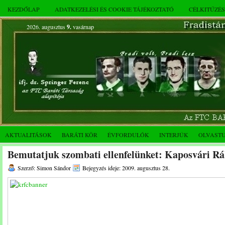
KEZDŐLAP
ADATKEZELÉSI ÉS COOKIE TÁJÉKOZTATÓ
CÉLKITŰZÉ
2026. augusztus
9.
vasárnap
AKTUALITÁSOK
BARÁTI KÖR
ÉVFORDULÓK
INTERJÚK
OLVAST
Bemutatjuk szombati ellenfelünket: Kaposvári R
Szerző: Simon Sándor
Bejegyzés ideje: 2009. augusztus 28.