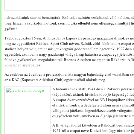
már szokásaink szerint bemutattuk. Ezúttal, a szintén szokásossá váló módon, n
Az ellenfél nem ellenség, a múltját tis
meg, hiszen a szurkolói mottónk szerint: „
győzni!
”
1923. augusztus 15-én, Ambrus János kaposvári pénzügyigazgatási díjnok és né
meg az egyesületet Rákóczi Sport Club néven. Színük zöld-fehér lett. A csapat e
stadion helyén volt, amit csak „cukorgyári gödörként” emlegetettek. 1927-ben 
egyesület, azonban a nagy gazdasági világválság hatására a csapat egy jelentő
feledve gyökereiket, megalakították Buenos Airesben az argentin Rákóczit. A 30
vonalában szerepeltek.
Az ezekben az években a professzionalista magyar bajnokság első vonalában s
az a KAC (Kaposvári Atlétikai Club) együtteséből alakult meg.
A háborús évek alatt, 1941-ben a Rákóczi játékosa 
(képünkön), akinek hívására több jó képességű fut
A csapat Avar vezetésével az NB I kapujához érkez
elvitték a frontra, a dédelgetett álom nem válhatot
válogatott játékosa, legemlékezetesebb válogatott
es győzelem volt, amelyen az ő gólja jelentette a m
A II. világháborút követően a Rákóczit beolvaszt
1951-től a csapat neve Kinizsi lett (úgy tűnik ez j