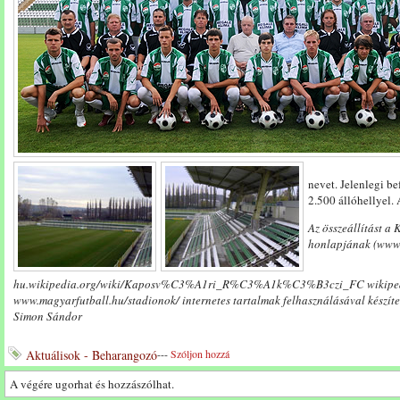
nevet. Jelenlegi b
2.500 állóhellyel.
Az összeállítást a
honlapjának (www.r
hu.wikipedia.org/wiki/Kaposv%C3%A1ri_R%C3%A1k%C3%B3czi_FC wikipedia
www.magyarfutball.hu/stadionok/ internetes tartalmak felhasználásával készíte
Simon Sándor
Aktuálisok - Beharangozó
---
Szóljon hozzá
A végére ugorhat és hozzászólhat.