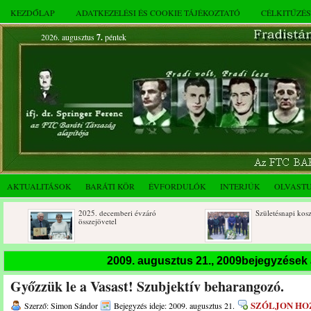
KEZDŐLAP
ADATKEZELÉSI ÉS COOKIE TÁJÉKOZTATÓ
CÉLKITŰZÉ
2026. augusztus
7.
péntek
AKTUALITÁSOK
BARÁTI KÖR
ÉVFORDULÓK
INTERJÚK
OLVAST
2025. decemberi évzáró
Születésnapi koszorúzások
összejövetel
2009. augusztus 21., 2009bejegyzések
Győzzük le a Vasast! Szubjektív beharangozó.
SZÓLJON HO
Szerző: Simon Sándor
Bejegyzés ideje: 2009. augusztus 21.