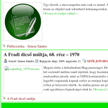
Úgy látszik, a meccsnapokra már csak ez marad. 
közre az objektívnek tekinthető beharangozókat, 
Olvassa el a teljes cikket »
Publicisztika - Simon Sándor
A Fradi dicső múltja, 68. rész – 1970
SZÓLJON HO
Szerző: Simon Sándor
Bejegyzés ideje: 2009. augusztus 21.
Megint elérte a futballreform Magyarországot. Ebb
hét esztendő múltán ismét rájöttek, hogy hazánkna
rendszerben játszik, mint az UEFA kontinentális 
legjobb csapataink kapnak esélyt az európai kup
évben jó helyezést elérők. Az átállás persze azt j
csak egyidényes bajnokságot írtak ki.
Olvassa el 
A Fradi dicső múltja