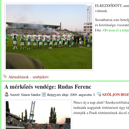
ELKEZDŐDÖTT, amire 
vártunk.
Szombaton este betel
és közönsége visszaté
I-be.
Olvassa el a telj
Aktualitások - szubjektív
A mérkőzés vendége: Rudas Ferenc
SZÓLJON HO
Szerző: Simon Sándor
Bejegyzés ideje: 2009. augusztus 3.
Nincs új a nap alatt! Szerkesztőtár
tudnánk napjaink történéseit úgy t
érintjük a Fradi történetének dicső 