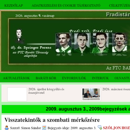
KEZDŐLAP
ADATKEZELÉSI ÉS COOKIE TÁJÉKOZTATÓ
CÉLKITŰZÉ
2026. augusztus
9.
vasárnap
AKTUALITÁSOK
BARÁTI KÖR
ÉVFORDULÓK
INTERJÚK
OLVAST
2026. áprilisi közgyűlés és
2026. márciusi összejövetel
összejövetel
Rendkívüli közgyűlés és a 2025.
Dálnoki József 90 éves
2009. augusztus 3., 2009bejegyzések
novemberi összejövetel
Visszatekintők a szombati mérkőzésre
SZÓLJON HO
Szerző: Simon Sándor
Bejegyzés ideje: 2009. augusztus 3.