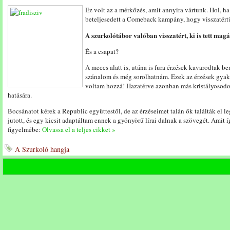
Ez volt az a mérkőzés, amit annyira vártunk. Hol, h
beteljesedett a Comeback kampány, hogy visszatért
A szurkolótábor valóban visszatért, ki is tett magá
És a csapat?
A meccs alatt is, utána is fura érzések kavarodtak b
szánalom és még sorolhatnám. Ezek az érzések gyakr
voltam hozzá! Hazatérve azonban más kristályosodo
hatására.
Bocsánatot kérek a Republic együttestől, de az érzéseimet talán ők találták el
jutott, és egy kicsit adaptáltam ennek a gyönyörű lírai dalnak a szövegét. Am
figyelmébe:
Olvassa el a teljes cikket »
A Szurkoló hangja