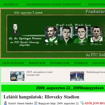
KEZDŐLAP
ADATKEZELÉSI ÉS COOKIE TÁJÉKOZTATÓ
CÉLKITŰZÉ
2026. augusztus
7.
péntek
AKTUALITÁSOK
BARÁTI KÖR
ÉVFORDULÓK
INTERJÚK
OLVAST
2025. decemberi évzáró
Születésnapi koszorúzások
összejövetel
2009. augusztus 22., 2009bejegyzések
Lelátói hangulatok: Illovszky Stadion
SZÓLJON HO
Szerző: Simon Sándor
Bejegyzés ideje: 2009. augusztus 22.