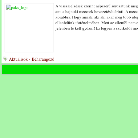
A visszajelzések szerint népszerű sorozatunk megj
ami a bajnoki meccsek bevezetését érinti. A mecc
korábbra. Hogy annak, aki aki akar, még több ide
ellenfelünk történelmében. Mert az ellenfél nem ell
jelenben le kell győzni! Ez legyen a szurkolói m
Aktuálisok - Beharangozó