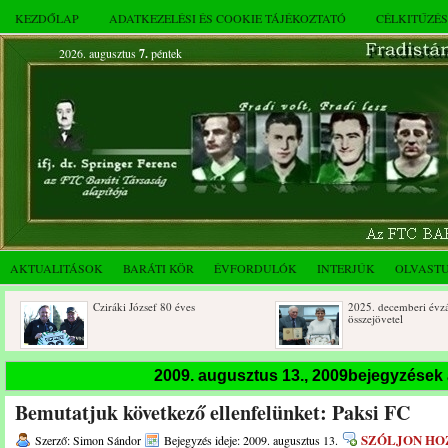
KEZDŐLAP
ADATKEZELÉSI ÉS COOKIE TÁJÉKOZTATÓ
CÉLKITŰZÉ
2026. augusztus
7.
péntek
AKTUALITÁSOK
BARÁTI KÖR
ÉVFORDULÓK
INTERJÚK
OLVAST
Cziráki József 80 éves
2025. decemberi évzáró
összejövetel
2009. augusztus 13., 2009bejegyzések
Bemutatjuk következő ellenfelünket: Paksi FC
SZÓLJON HO
Szerző: Simon Sándor
Bejegyzés ideje: 2009. augusztus 13.