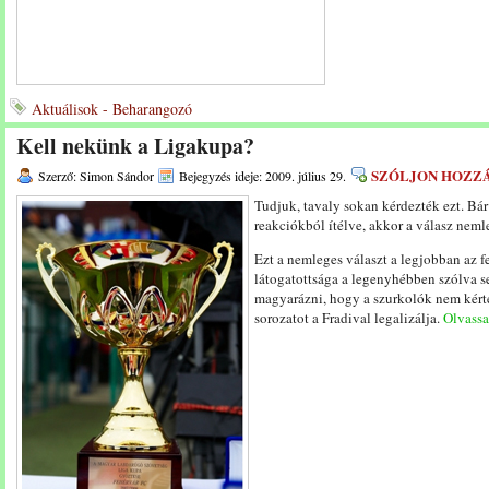
Aktuálisok - Beharangozó
Kell nekünk a Ligakupa?
SZÓLJON HOZZ
Szerző: Simon Sándor
Bejegyzés ideje: 2009. július 29.
Tudjuk, tavaly sokan kérdezték ezt. B
reakciókból ítélve, akkor a válasz neml
Ezt a nemleges választ a legjobban az f
látogatottsága a legenyhébben szólva se
magyarázni, hogy a szurkolók nem kért
sorozatot a Fradival legalizálja.
Olvassa 