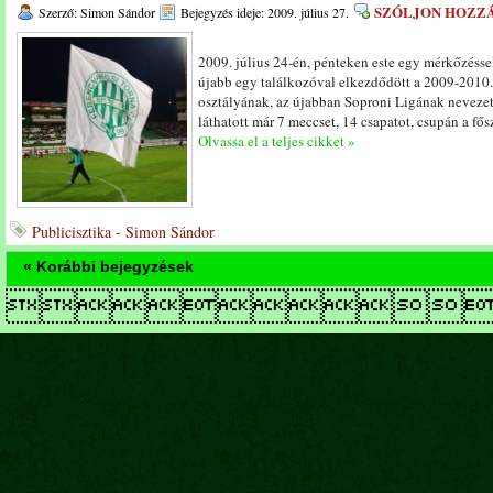
SZÓLJON HOZZ
Szerző: Simon Sándor
Bejegyzés ideje: 2009. július 27.
2009. július 24-én, pénteken este egy mérkőzésse
újabb egy találkozóval elkezdődött a 2009-2010
osztályának, az újabban Soproni Ligának neveze
láthatott már 7 meccset, 14 csapatot, csupán a fő
Olvassa el a teljes cikket »
Publicisztika - Simon Sándor
« Korábbi bejegyzések
