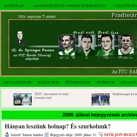
KEZDŐLAP
ADATKEZELÉSI ÉS COOKIE TÁJÉKOZTATÓ
CÉLKITŰZÉ
2026. augusztus
7.
péntek
AKTUALITÁSOK
BARÁTI KÖR
ÉVFORDULÓK
INTERJÚK
OLVAST
2025. decemberi évzáró
Születésnapi koszorúzások
összejövetel
2009. júliusi bejegyzések archí
Hányan leszünk holnap? És szurkolunk?
SZÓLJON HOZZ
Szerző: Simon Sándor
Bejegyzés ideje: 2009. július 31.