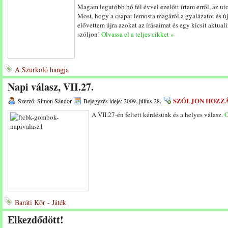
Magam legutóbb bő fél évvel ezelőtt írtam erről, az ut
Most, hogy a csapat lemosta magáról a gyalázatot és ú
elővettem újra azokat az írásaimat és egy kicsit aktu
szóljon!
Olvassa el a teljes cikket »
A Szurkoló hangja
Napi válasz, VII.27.
SZÓLJON HOZZ
Szerző: Simon Sándor
Bejegyzés ideje: 2009. július 28.
A VII.27-én feltett kérdésünk és a helyes válasz.
O
Baráti Kör - Játék
Elkezdődött!