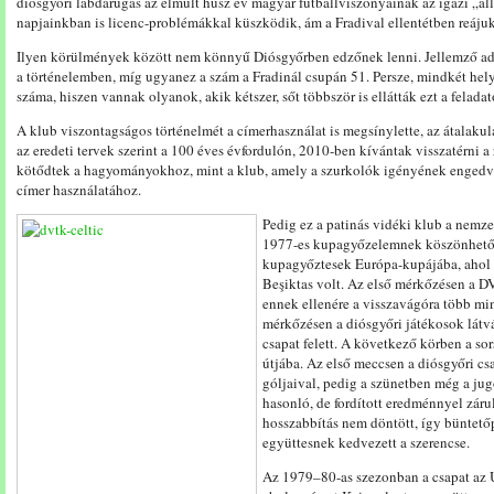
diósgyőri labdarúgás az elmúlt húsz év magyar futballviszonyainak az igazi „ál
napjainkban is licenc-problémákkal küszködik, ám a Fradival ellentétben reáju
Ilyen körülmények között nem könnyű Diósgyőrben edzőnek lenni. Jellemző ad
a történelemben, míg ugyanez a szám a Fradinál csupán 51. Persze, mindkét hel
száma, hiszen vannak olyanok, akik kétszer, sőt többször is ellátták ezt a feladat
A klub viszontagságos történelmét a címerhasználat is megsínylette, az átalaku
az eredeti tervek szerint a 100 éves évfordulón, 2010-ben kívántak visszatérni 
kötődtek a hagyományokhoz, mint a klub, amely a szurkolók igényének engedve 
címer használatához.
Pedig ez a patinás vidéki klub a nemze
1977-es kupagyőzelemnek köszönhetően
kupagyőztesek Európa-kupájába, ahol e
Beşiktas volt. Az első mérkőzésen a D
ennek ellenére a visszavágóra több min
mérkőzésen a diósgyőri játékosok látv
csapat felett. A következő körben a so
útjába. Az első meccsen a diósgyőri csa
góljaival, pedig a szünetben még a ju
hasonló, de fordított eredménnyel záru
hosszabbítás nem döntött, így büntető
együttesnek kedvezett a szerencse.
Az 1979–80-as szezonban a csapat az 