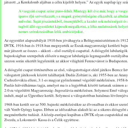
játszott „a Kerekdomb aljában a célra kijelölt helyen.” Az egyik napilap így szá
A vasgyári csapat színe piros-fehér. Mintegy két éve már, hogy a va
iparos ifjú szövetkezett, s a maguk gyönyörűségére elkezdték az által
művelni. Saját jószántukból, önerejükből, a kezdet sok nehézségeit és
tagból álló egyesületet képesek megalkotni, a léha mulatozások helyet
nemes szórakozásában lelik ambíciójukat.
Az egyesület alapszabályát 1910-ben jóváhagyta a Belügyminisztérium és 1912-
DVTK. 1916-ban és 1918-ban megnyerték az Észak-magyarországi kerületi bajno
már játszott az összes – akkori – első osztályú csapattal. A diósgyőri labdar
bajnokságban szerepeltek először a magyar labdarúgás legmagasabb osztályában,
szezon során sikerült legyőzniük az akkor világhírű Ferencvárost is Budapesten.
A diósgyőri csapat történetében az első, válogatottságot elérő játékos Berecz Ist
válogatott játékosok között találhatjuk Dudás Zoltánt is, aki 1955-ben az Aran
Csehszlovákia elleni, 3:1-es magyar győzelemmel végződő mérkőzésen. 1958-ban
Paulás hátvédhármas tagja, amelyet ma is a legjobbak között tartanak számon a 
2:0-ra végződött Magyarország–Jugoszlávia-mérkőzésen. Solymosi Ernő válogat
indult, majd az Újpesthez került. Solymosi a válogatottban hatalmas lövőerejéve
1968-ban került sor az 500. bajnoki mérkőzésükre az élvonalban és ekkor szerz
vált Veréb György kapus. Ebben az időszakban alakult ki az a sikeres diósgyőri
megmérethette tudását. A közép-európai kupában a DVTK olyan csapatokkal mé
Zvezda, a Lokomotív Kassa és a Čelik együttese.