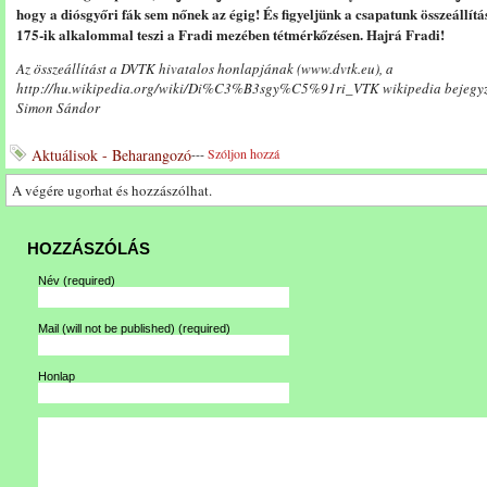
hogy a diósgyőri fák sem nőnek az égig! És figyeljünk a csapatunk összeállítá
175-ik alkalommal teszi a Fradi mezében tétmérkőzésen. Hajrá Fradi!
Az összeállítást a DVTK hivatalos honlapjának (www.dvtk.eu), a
http://hu.wikipedia.org/wiki/Di%C3%B3sgy%C5%91ri_VTK wikipedia bejegyzésn
Simon Sándor
Aktuálisok - Beharangozó
---
Szóljon hozzá
A végére ugorhat és hozzászólhat.
HOZZÁSZÓLÁS
Név
(required)
Mail (will not be published)
(required)
Honlap