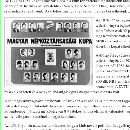
Az 1974 és 1984 közötti időszak elhozta a klub történetének legsikeresebb idő
hozzájárult. Közülük az ismertebbek: Veréb, Tatár, Salamon, Oláh, Borostyán, F
csak néhányat említsünk. Az ő teljesítményüknek köszönhetően beszélhetünk „d
Az 1976–77-es szezo
teljesítményt a bajno
mérkőzésen csak 32 po
megszerzésére volt e
MNK) viszont a csapa
sikerült a kupát elhód
A diósgyőri együttes
teljesítményét, és 1
kupában, sőt 1981-ben
„csak” az ezüstérmet
megszületett a csapat 
800-dik NB I-es mérk
bronzérmet. A DVTK 
büszkélkedhetett és a magyar labdarúgás egyik meghatározó csapata volt.
A két magyarkupa-győzelem közötti időszakban a kezdő 11 szinte minden tagja
válogatottsággal. Előfordult, hogy az olimpiai válogatottban csak 2-3 nem diós
novemberében játszott mérkőzéseken 8-9 játékos volt az olimpiai válogatott t
az „A” válogatott keretének a tagjai is voltak.
Az idők folyamán az szinte természetes, hogy a klub neve a politikai és egyéb 