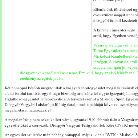
Ellenfelünk történészei ú
éves születésnapját ünnep
diósgyőri futball kezdeteit
A korabeli miskolci sajtó
arról, hogy Egerben vendé
Vasárnap délután volt a fo
Torna Egyesület) és a misk
Miskolczi Rambellerek) ta
térségen. A közönség arró
csapata már igen jól képzet
diósgyőrieké kezdő játékos csapat. Erre vall, hogy az első félórában 0:
eredmény az egriek javára.
Két hónappal később megindultak a vasgyári sportegyesület megalakításának e
elemi iskolai tanító és egy öttagú bizottság arra kérte fel a gyár igazgatóját, hog
foglalkozó egyesület létrehozásához. A tervezet szerint a Miskolci Sport Egyesül
Diósgyőr-Vasgyári Labdarúgó Ifjúság fiataljainak a példáját követve „szabálys
megalapítását határozzák el”.
A megalapításig nem sokat kellett várni, ugyanis 1910. február 6-án a Vasgyár
egyesületüket a szervezők, Diósgyőr-Vasgyári Testgyakorlók Köre (DVTK) néve
Az egyesület születése után néhány hónappal, május 1-jén a DVTK a Miskolci S