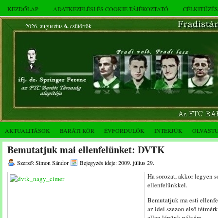
KEZDŐLAP
ADATKEZELÉSI ÉS COOKIE TÁJÉKOZTATÓ
CÉLKITŰZÉ
2026. augusztus
6.
csütörtök
AKTUALITÁSOK
BARÁTI KÖR
ÉVFORDULÓK
INTERJÚK
OLVAST
Bemutatjuk mai ellenfelünket: DVTK
Szerző: Simon Sándor
Bejegyzés ideje: 2009. július 29.
Ha sorozat, akkor legyen s
ellenfelünkkel.
Bemutatjuk ma esti ellenf
az idei szezon első tétmé
ellen lépünk pályára.