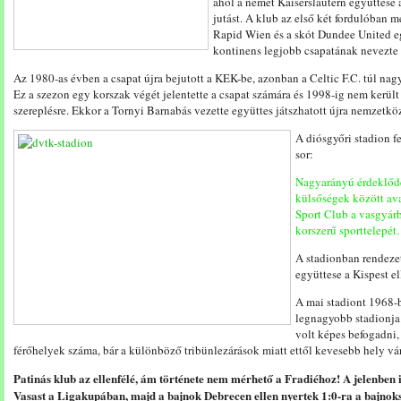
ahol a német Kaiserslautern együttese
jutást. A klub az első két fordulóban 
Rapid Wien és a skót Dundee United egy
kontinens legjobb csapatának nevezte
Az 1980-as évben a csapat újra bejutott a KEK-be, azonban a Celtic F.C. túl nag
Ez a szezon egy korszak végét jelentette a csapat számára és 1998-ig nem kerül
szereplésre. Ekkor a Tornyi Barnabás vezette együttes játszhatott újra nemzetkö
A diósgyőri stadion f
sor:
Nagyarányú érdeklődé
külsőségek között av
Sport Club a vasgyárb
korszerű sporttelepét.
A stadionban rendez
együttese a Kispest e
A mai stadiont 1968-b
legnagyobb stadionja
volt képes befogadni,
férőhelyek száma, bár a különböző tribünlezárások miatt ettől kevesebb hely vár
Patinás klub az ellenfélé, ám története nem mérhető a Fradiéhoz! A jelenben is 
Vasast a Ligakupában, majd a bajnok Debrecen ellen nyertek 1:0-ra a bajno