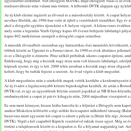
egyesülettel előfordult. Volt Diósgyőri MÁVAG, majd Diósgyőri Vasas is az éve
rendszerváltozás után valami más történt. A felbomló DVTK alapjain egy új klu
Az új klub eleinte ingázott az élvonal és a másodosztály között. A csapat helyz
nevéhez fűződik, aki 1996-ban vette át újból a vezetőedzői teendőket. Egy év mú
ahol a diósgyőri együttes újoncként a 8. helyen végzett. A kilencvenes években 
mely során a legendás Veréb György kapus 49 évesen befejezte labdarúgó pálya
kapus 802 mérkőzésen szerepelt a diósgyőri csapat színeiben.
A második élvonalbeli szezonban egy fantasztikus őszi menetelés következett, 
többek között az Újpestet és a Ferencvárost. Az 1990-es évek általános jellemz
és ez a Diósgyőrt is érintette. Pénz nélkül próbáltak sikeres csapatot építeni, am
Érdekesség, hogy míg a focisták nagy része nem volt klasszis labdarúgó, edzőjük
képesek nyerni, és így is lett. 2000 telén azonban a focisták nagy része eligazolt
keltett, hogy be tudták fejezni a szezont. Az évad végén a klub megszűnt.
A klub megszűnése után a szurkolók maguk vették kezükbe a kezdeményezést é
Az új évadot a legalacsonyabb körzeti bajnokságban kezdték, de aztán a Borsod
DVTK-val, és így az egyesülések folytán szerzett jogokkal az NB II-ben folytath
eredményeként a csapat jó pár év kihagyás után, 2004 májusában visszajutott a
Ez sem ment könnyen, hiszen hiába harcolta ki a feljutást a Diósgyőr, nem kapott
amikor Miskolcra költözött a régi siófoki focicsapatot működtető társaság (Bal
huzavona miatt egyszerre két csapat is edzett a pályán (a Détári féle régi „borsod
DVTK). Végül a két csapatból Kiprich vezetésével raktak össze egyet. Még az év
történt a tulajdonosok között és a kispadon is. Ez a folyamat napjainkig tart. Az