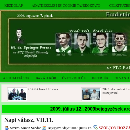
KEZDŐLAP
ADATKEZELÉSI ÉS COOKIE TÁJÉKOZTATÓ
CÉLKITŰZÉ
2026. augusztus
7.
péntek
AKTUALITÁSOK
BARÁTI KÖR
ÉVFORDULÓK
INTERJÚK
OLVAST
Cziráki József 80 éves
2025. decemberi évzáró
összejövetel
2009. július 12., 2009bejegyzések a
Napi válasz, VII.11.
SZÓLJON HOZZ
Szerző: Simon Sándor
Bejegyzés ideje: 2009. július 12.