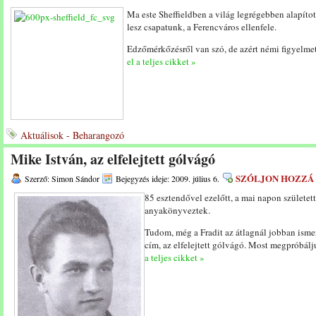
Ma este Sheffieldben a világ legrégebben alapíto
lesz csapatunk, a Ferencváros ellenfele.
Edzőmérkőzésről van szó, de azért némi figyelme
el a teljes cikket »
Aktuálisok - Beharangozó
Mike István, az elfelejtett gólvágó
SZÓLJON HOZZÁ
Szerző: Simon Sándor
Bejegyzés ideje: 2009. július 6.
85 esztendővel ezelőtt, a mai napon születet
anyakönyveztek.
Tudom, még a Fradit az átlagnál jobban isme
cím, az elfelejtett gólvágó. Most megpróbálju
a teljes cikket »