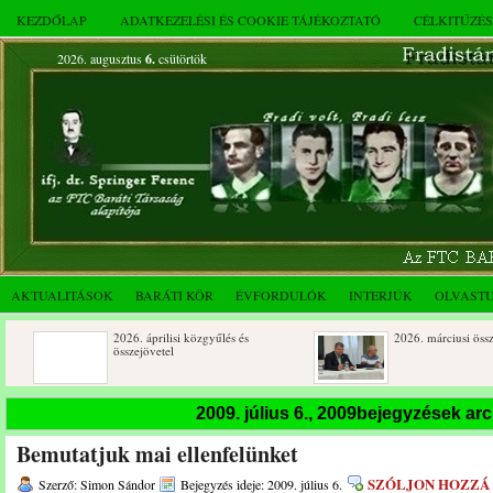
KEZDŐLAP
ADATKEZELÉSI ÉS COOKIE TÁJÉKOZTATÓ
CÉLKITŰZÉ
2026. augusztus
6.
csütörtök
AKTUALITÁSOK
BARÁTI KÖR
ÉVFORDULÓK
INTERJÚK
OLVAST
2026. áprilisi közgyűlés és
2026. márciusi összejövetel
összejövetel
Rendkívüli közgyűlés és a 2025.
Dálnoki József 90 éves
2009. július 6., 2009bejegyzések a
novemberi összejövetel
Bemutatjuk mai ellenfelünket
SZÓLJON HOZZÁ
Szerző: Simon Sándor
Bejegyzés ideje: 2009. július 6.