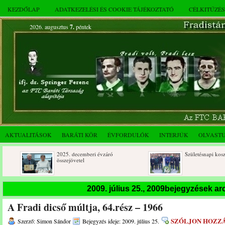
KEZDŐLAP
ADATKEZELÉSI ÉS COOKIE TÁJÉKOZTATÓ
CÉLKITŰZÉ
2026. augusztus
7.
péntek
AKTUALITÁSOK
BARÁTI KÖR
ÉVFORDULÓK
INTERJÚK
OLVAST
2025. decemberi évzáró
Születésnapi koszorúzások
összejövetel
2009. július 25., 2009bejegyzések a
A Fradi dicső múltja, 64.rész – 1966
SZÓLJON HOZZ
Szerző: Simon Sándor
Bejegyzés ideje: 2009. július 25.