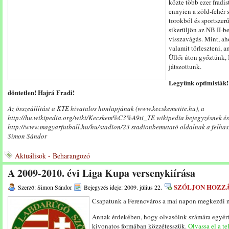
közte több ezer fradi
ennyien a zöld-fehér 
torokból és sportszer
sikerüljön az NB II-b
visszavágás. Mint, a
valamit törleszteni,
Üllői úton győztünk,
játszottunk.
Legyünk optimisták!
döntetlen! Hajrá Fradi!
Az összeállítást a KTE hivatalos honlapjának (www.kecskemetite.hu), a
http://hu.wikipedia.org/wiki/Kecskem%C3%A9ti_TE wikipedia bejegyzésnek és
http://www.magyarfutball.hu/hu/stadion/23 stadionbemutató oldalnak a felhasz
Simon Sándor
Aktuálisok - Beharangozó
A 2009-2010. évi Liga Kupa versenykiírása
SZÓLJON HOZZ
Szerző: Simon Sándor
Bejegyzés ideje: 2009. július 22.
Csapatunk a Ferencváros a mai napon megkezdi m
Annak érdekében, hogy olvasóink számára egyért
kivonatos formában közzétesszük.
Olvassa el a te