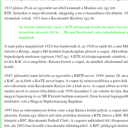
1913.június 29-én az egyesület nevéből kimaradt a Munkás szó, így lett
KTE. Színeiket is megváltoztatták, mégpedig a ma is használatos lila-fehérre. 19
elismertek voltak. 1921-ben a Kecskeméti Közlöny így írt:
Az őszinte érdeklődés, mely a KTE jubileumát kísérte beszédes bizony
társadalmi missziót tölt be… Ma már Kecskemét város társadalmának te
magáénak.
A saját pálya megépítését 1922-ben határozták el, az 1926-ra épült fel, a mai M
először a Közép-, majd a Dél-kerületi bajnokságban játszott a csapat. Akkoriban
bajnokságok rendszere (egészen 1942-ig). A KTE itt középcsapatnak számított,
rivális KAC-ot is megelőzte. Kétszer kiesett a csapat, de mindkét alkalommal m
került.
1945. júliusától ismét felvette az egyesület a KMTE nevet. 1949. június 28.-án 
a KAC, az új klub a KszTE nevet kapta. A csapat új színösszeállítása a piros-kék 
névváltoztatás után Kecskeméti Kinizsi lett a klub neve. A csapat ebben az évben
eredeti nevét és színeit (lila-fehér) csak 1956 december 2.-án vehette fel újra. I
megyei bajnokság és az NB II között hullámvasutazott. Ezen korszal legnagyobb
elődöntős volt a Magyar Népköztársaság Kupában.
1997-ben az önkormányzat dobra verte a régi Kurucz körúti pályát, a csapat mé
játszotta. Ezután egy álfúzió jött létre politikai döntésre a KTE illetve a KSC-
létrejött a KFC (Kecskeméti Futball Club). A csapatot működtető kft. főszponzo
lett, aki 2003-ban kiszállt a kecskeméti labdarúgásból. A KFC játékjogát átru