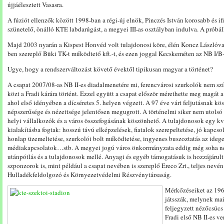
újjáélesztett Vasasra.
A fúziót ellenzők között 1998-ban a régi-új elnök, Pinczés István korosabb és ifi
szünetelő, önálló KTE labdarúgást, a megyei III-as osztályban indulva. A próbál
Majd 2003 nyarán a Kispest Honvéd volt tulajdonosi köre, élén Koncz Lászlóval
ben szereplő Büki TK-t működtető kft.-t, és ezen joggal Kecskeméten az NB I/B-
Ugye, hogy a rendszerváltozást követő évektől tipikusan magyar a történet?
A csapat 2007/08-as NB II-es diadalmenetére mi, ferencvárosi szurkolók nem s
közt a Fradi kárára történt. Ezzel együtt a csapat először mérethette meg magát 
ahol első idényében a dícséretes 5. helyen végzett. A 97 éve várt feljutásnak k
népszerűsége és nézettsége jelentősen megugrott. A történelmi siker nem utolsó 
helyi vállalkozók és a város összefogásának köszönhető. A tulajdonosok egy k
kialakításba fogtak: hosszú távú elképzelések, fiatalok szerepeltetése, jó kapcso
honlap üzemeltetése, szurkolói bolt működtetése, ingyenes buszoztatás az idegen
médiakapcsolatok…stb. A megyei jogú város önkormányzata eddig még soha nem 
utánpótlás és a tulajdonosok mellé. Anyagi és egyéb támogatásuk is hozzájárult 
szponzorok is, mint például a csapat nevében is szereplő Ereco Zrt., teljes ne
Hulladékfeldolgozó és Környezetvédelmi Részvénytársaság.
Mérkőzéseiket az 196
játsszák, melynek ma
feljegyzett nézőcsúcs
Fradi első NB II-es v