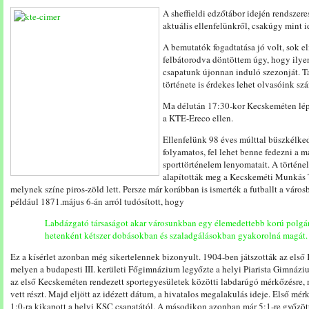
A sheffieldi edzőtábor idején rendszer
aktuális ellenfelünkről, csakúgy mint i
A bemutatók fogadtatása jó volt, sok e
felbátorodva döntöttem úgy, hogy ilye
csapatunk újonnan induló szezonját. Ta
története is érdekes lehet olvasóink sz
Ma délután 17:30-kor Kecskeméten lép
a KTE-Ereco ellen.
Ellenfelünk 98 éves múlttal büszkélke
folyamatos, fel lehet benne fedezni a 
sporttörténelem lenyomatait. A történ
alapították meg a Kecskeméti Munkás
melynek színe piros-zöld lett. Persze már korábban is ismerték a futballt a vár
például 1871.május 6-án arról tudósított, hogy
Labdázgató társaságot akar városunkban egy élemedettebb korú polgárt
hetenként kétszer dobásokban és szaladgálásokban gyakorolná magát.
Ez a kísérlet azonban még sikertelennek bizonyult. 1904-ben játszották az els
melyen a budapesti III. kerületi Főgimnázium legyőzte a helyi Piarista Gimnázi
az első Kecskeméten rendezett sportegyesületek közötti labdarúgó mérkőzésre, 
vett részt. Majd eljött az idézett dátum, a hivatalos megalakulás ideje. Első mé
1:0-ra kikapott a helyi KSC csapatától. A másodikon azonban már 5:1-re győzö