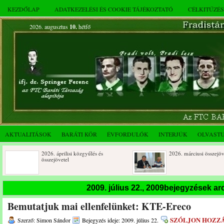
KEZDŐLAP
ADATKEZELÉSI ÉS COOKIE TÁJÉKOZTATÓ
CÉLKITŰZÉ
2026. augusztus
10.
hétfő
AKTUALITÁSOK
BARÁTI KÖR
ÉVFORDULÓK
INTERJÚK
OLVAST
2026. áprilisi közgyűlés és
2026. márciusi összejövetel
összejövetel
Rendkívüli közgyűlés és a 2025.
Dálnoki József 90 éves
2009. július 22., 2009bejegyzések a
novemberi összejövetel
Bemutatjuk mai ellenfelünket: KTE-Ereco
SZÓLJON HOZZ
Szerző: Simon Sándor
Bejegyzés ideje: 2009. július 22.