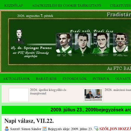
KEZDŐLAP
ADATKEZELÉSI ÉS COOKIE TÁJÉKOZTATÓ
CÉLKITŰZÉ
2026. augusztus
7.
péntek
AKTUALITÁSOK
BARÁTI KÖR
ÉVFORDULÓK
INTERJÚK
OLVAST
2026. áprilisi közgyűlés és
2026. márciusi összejövetel
összejövetel
Rendkívüli közgyűlés és a 2025.
Dálnoki József 90 éves
2009. július 23., 2009bejegyzések a
novemberi összejövetel
Napi válasz, VII.22.
SZÓLJON HOZZ
Szerző: Simon Sándor
Bejegyzés ideje: 2009. július 23.