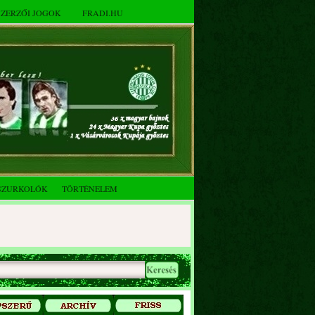
SZERZŐI JOGOK
FRADI.HU
SZURKOLÓK
TÖRTÉNELEM