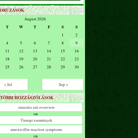
ZORÚZÁSOK
August 2026
T
W
T
F
S
S
1
2
4
5
6
7
8
9
11
12
13
14
15
16
18
19
20
21
22
23
25
26
27
28
29
30
< Jul
Sep >
TÓBBI HOZZÁSZÓLÁSOK
sinusitis ent overview
on
Ünnepi események
amoxicillin reaction symptoms
on