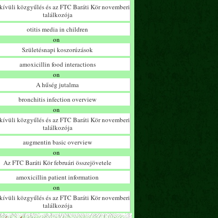
ívüli közgyűlés és az FTC Baráti Kör novemberi
találkozója
otitis media in children
on
Születésnapi koszorúzások
amoxicillin food interactions
on
A hűség jutalma
bronchitis infection overview
on
ívüli közgyűlés és az FTC Baráti Kör novemberi
találkozója
augmentin basic overview
on
Az FTC Baráti Kör februári összejövetele
amoxicillin patient information
on
ívüli közgyűlés és az FTC Baráti Kör novemberi
találkozója