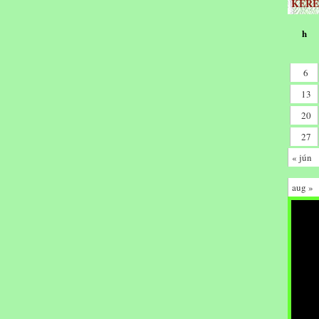
KERE
h
6
13
20
27
« jún
aug »