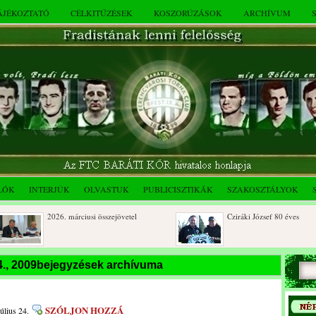
TÁJÉKOZTATÓ
CÉLKITŰZÉSEK
KOSZORÚZÁSOK
ARCHÍVUM
LÓK
INTERJÚK
OLVASTUK
PUBLICISZTIKÁK
SZAKOSZTÁLYOK
2026. márciusi összejövetel
Cziráki József 80 éves
Rendkívüli közgyűlés és a 2025.
Dálnoki József 90 éves
24., 2009bejegyzések archívuma
novemberi összejövetel
SZÓLJON HOZZÁ
úlius 24.