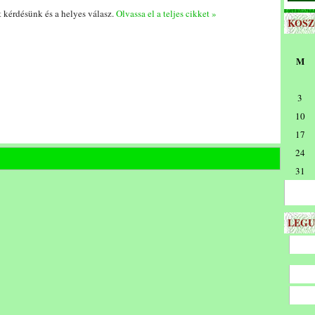
t kérdésünk és a helyes válasz.
Olvassa el a teljes cikket »
KOS
M
3
10
17
24
31
LEGU