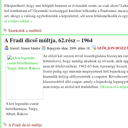
Elképzelhető, hogy ami felépült bennem az évtizedek során, az csak álom? Lehe
hol ronthattam el? Gyermeki tisztasággal fonódott lelkembe a Fradizmus, mesesz
azt, ahogy a valóság egybefonódik a képzelettel, sőt azon felülemelkedik és egy
el a teljes cikket »
Szurkolók a múltból
A Fradi dicső múltja, 62.rész – 1964
SZÓLJON HOZZ
Szerző: Simon Sándor
Bejegyzés ideje: 2009. július 18.
Az előző két szezon rövid összefoglalása bizonyára isme
feltételezve, hogy mindig akadnak új olvasók, akik ép
nem árt feleleveníteni. 1962-63-ban, tizennégy hosszú 
őszén pedig egy már-már megnyertnek hitt bajnokság ut
harmadik helyig süllyesztették a csapatot. Következet
klasszisokból álló csapat, amely a bajnokság legnagyo
nem rontja az utolsó két fordulóban..
Olvassa el a telje
A kor legendás csatár
belsőhármasa: Varga,
Albert, Rákosi
A Fradi dicső múltja