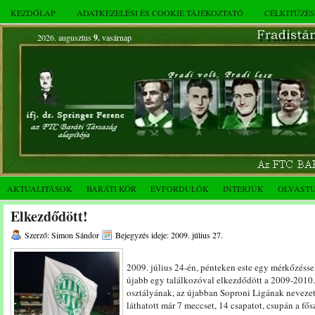
KEZDŐLAP
ADATKEZELÉSI ÉS COOKIE TÁJÉKOZTATÓ
CÉLKITŰZÉ
2026. augusztus
9.
vasárnap
AKTUALITÁSOK
BARÁTI KÖR
ÉVFORDULÓK
INTERJÚK
OLVAST
Elkezdődött!
Szerző: Simon Sándor
Bejegyzés ideje: 2009. július 27.
2009. július 24-én, pénteken este egy mérkőzésse
újabb egy találkozóval elkezdődött a 2009-2010
osztályának, az újabban Soproni Ligának neveze
láthatott már 7 meccset, 14 csapatot, csupán a fő