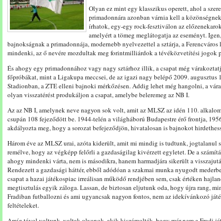
Olyan ez mint egy klasszikus operett, ahol a szer
primadonnára azonban várnia kell a közönségnek. 
írhatok, egy-egy rock-fesztiválon az előzenekarok 
amelyért a tömeg meglátogatja az eseményt. Igen
bajnokságnak a primadonnája, modernebb nyelvezettel a sztárja, a Ferencváros l
mindenki, az ő nevére mozdultak meg forintmilliárdok a tévéközvetítési jogok 
És ahogy egy primadonnához vagy nagy sztárhoz illik, a csapat még várakoztatj
főpróbákat, mint a Ligakupa meccsei, de az igazi nagy belépő 2009. augusztus 1
Stadionban, a ZTE elleni bajnoki mérkőzésen. Addig lehet még hangolni, a vára
olyan visszatérést produkáljon a csapat, amelybe beleremeg az NB I.
Az az NB I, amelynek neve nagyon sok volt, amit az MLSZ az idén 110. alkalomm
csupán 108 fejeződött be. 1944-telén a világháború Budapestre érő frontja, 195
akdályozta meg, hogy a sorozat befejeződjön, hivatalosan is bajnokot hirdethes
Három éve az MLSZ urai, azóta kiderült, amit mi mindig is tudtunk, jogtalanul 
remélve, hogy az végképp felőrli a gazdaságilag kivérzett egyletet. De a számít
ahogy mindenki várta, nem is másodikra, hanem harmadjára sikerült a visszajut
Rendezett a gazdasági háttér, ebből adódóan a szakmai munka nyugodt mederben 
csapat a hazai játékospiac irreálisan működő rendjében sem, csak értéken hajland
megtisztulás egyik záloga. Lassan, de biztosan eljutunk oda, hogy újra rang, m
Fradiban futballozni és ami ugyancsak nagyon fontos, nem az idekívánkozó játé
feltételeket.
Amíg távol voltunk, voltak olyanok, akik kiszámolták, hogy már nem a Fradi ját