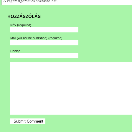
A végére ugorhat és hozzászólhat.
HOZZÁSZÓLÁS
Név
(required)
Mail (will not be published)
(required)
Honlap