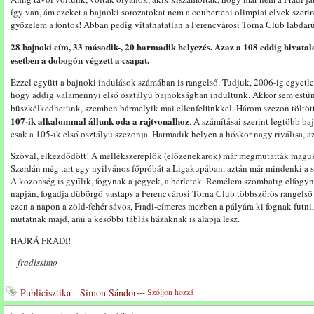
így van, ám ezeket a bajnoki sorozatokat nem a couberteni olimpiai elvek szerint j
győzelem a fontos! Abban pedig vitathatatlan a Ferencvárosi Torna Club labdar
28 bajnoki cím, 33 második-, 20 harmadik helyezés. Azaz a 108 eddig hivatal
esetben a dobogón végzett a csapat.
Ezzel együtt a bajnoki indulások számában is rangelső. Tudjuk, 2006-ig egyetl
hogy addig valamennyi első osztályú bajnokságban indultunk. Akkor sem estünk
büszkélkedhetünk, szemben bármelyik mai ellenfelünkkel. Három szezon töltöt
107-ik alkalommal állunk oda a rajtvonalhoz
. A számításai szerint legtöbb b
csak a 105-ik első osztályú szezonja. Harmadik helyen a hőskor nagy riválisa, a
Szóval, elkezdődött! A mellékszereplők (előzenekarok) már megmutatták magukat
Szerdán még tart egy nyilvános főpróbát a Ligakupában, aztán már mindenki a sz
A közönség is gyűlik, fogynak a jegyek, a bérletek. Remélem szombatig elfogyn
napján, fogadja dübörgő vastaps a Ferencvárosi Torna Club többszörös rangelső
ezen a napon a zöld-fehér sávos, Fradi-címeres mezben a pályára ki fognak futni
mutatnak majd, ami a későbbi táblás házaknak is alapja lesz.
HAJRÁ FRADI!
– fradissimo –
Publicisztika - Simon Sándor
---
Szóljon hozzá