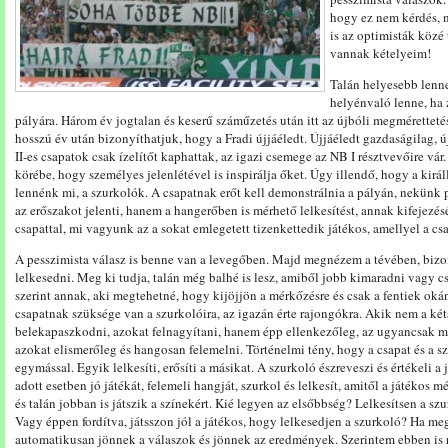
hogy ez nem kérdés, n
is az optimisták közé
vannak kételyeim!
Talán helyesebb lenn
helyénvaló lenne, ha z
pályára. Három év jogtalan és keserű száműzetés után itt az újbóli megméretteté
hosszú év után bizonyíthatjuk, hogy a Fradi újjáéledt. Újjáéledt gazdaságilag,
II-es csapatok csak ízelítőt kaphattak, az igazi csemege az NB I résztvevőire vár. 
körébe, hogy személyes jelenlétével is inspirálja őket. Úgy illendő, hogy a királl
lennénk mi, a szurkolók. A csapatnak erőt kell demonstrálnia a pályán, nekünk p
az erőszakot jelenti, hanem a hangerőben is mérhető lelkesítést, annak kifejez
csapattal, mi vagyunk az a sokat emlegetett tizenkettedik játékos, amellyel a c
A pesszimista válasz is benne van a levegőben. Majd megnézem a tévében, bizon
lelkesedni. Meg ki tudja, talán még balhé is lesz, amiből jobb kimaradni vagy
szerint annak, aki megtehetné, hogy kijöjjön a mérkőzésre és csak a fentiek oká
csapatnak szüksége van a szurkolóira, az igazán érte rajongókra. Akik nem a k
belekapaszkodni, azokat felnagyítani, hanem épp ellenkezőleg, az ugyancsak me
azokat elismerőleg és hangosan felemelni. Történelmi tény, hogy a csapat és a
egymással. Egyik lelkesíti, erősíti a másikat. A szurkoló észreveszi és értékeli 
adott esetben jó játékát, felemeli hangját, szurkol és lelkesít, amitől a játéko
és talán jobban is játszik a színekért. Kié legyen az elsőbbség? Lelkesítsen a sz
Vagy éppen fordítva, játsszon jól a játékos, hogy lelkesedjen a szurkoló? Ha m
automatikusan jönnek a válaszok és jönnek az eredmények. Szerintem ebben is re