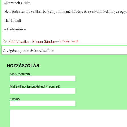
sikereinek a titka.
Nem érdemes filozofálni. Ki kell jönni a mérkőzésre és szurkolni kell! Ilyen egy
Hajrá Fradi!
– fradissimo –
Publicisztika - Simon Sándor
---
Szóljon hozzá
A végére ugorhat és hozzászólhat.
HOZZÁSZÓLÁS
Név
(required)
Mail (will not be published)
(required)
Honlap