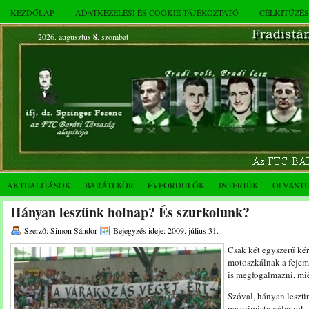
KEZDŐLAP
ADATKEZELÉSI ÉS COOKIE TÁJÉKOZTATÓ
CÉLKITŰZÉ
2026. augusztus
8.
szombat
AKTUALITÁSOK
BARÁTI KÖR
ÉVFORDULÓK
INTERJÚK
OLVAST
Hányan leszünk holnap? És szurkolunk?
Szerző: Simon Sándor
Bejegyzés ideje: 2009. július 31.
Csak két egyszerű ké
motoszkálnak a fejem
is megfogalmazni, mié
Szóval, hányan leszü
pesszimista válaszok