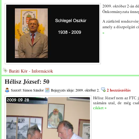
2009. október 2-án d
Önkormányzata ünnepi 
A zártkörű rendezvén
amely a díszpolgári c
»
Baráti Kör - Információk
Hélisz József: 50
2 hozzászólás
Szerző: Simon Sándor
Bejegyzés ideje: 2009. október 2.
Hélisz József nem az FTC 
számára utal, de még csa
cikket »