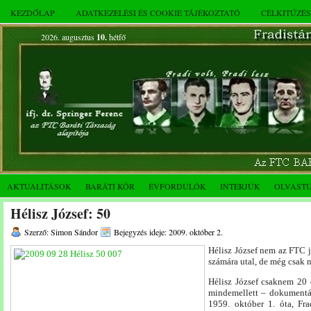
KEZDŐLAP
ADATKEZELÉSI ÉS COOKIE TÁJÉKOZTATÓ
CÉLKITŰZÉ
2026. augusztus
10.
hétfő
AKTUALITÁSOK
BARÁTI KÖR
ÉVFORDULÓK
INTERJÚK
OLVAST
Hélisz József: 50
Szerző: Simon Sándor
Bejegyzés ideje: 2009. október 2.
Hélisz József nem az FTC 
számára utal, de még csak n
Hélisz József csaknem 20 
mindemellett – dokumentál
1959. október 1. óta, Fra