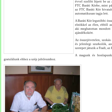
évvel ezelőtt lépett be a
FTC Baráti Körbe, mint pá
az FTC Baráti Kör hivatal
automatikusan tagja lett.
A Baráti Kör legutóbbi öss
elnökkel az élen, ebből a
aki meghatottan mondott k
ajándékokért.
Az összejövetelen, szokás 
és jelenlegi szurkolók, a
szerepet játszik a Fradi, az
A magunk és honlapunk 
gratulálunk ehhez a szép jubileumhoz.