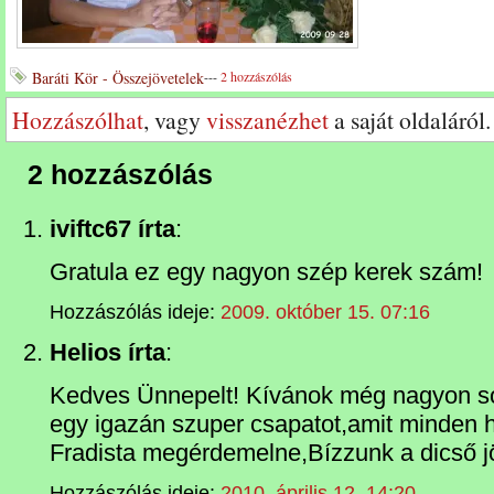
Baráti Kör - Összejövetelek
---
2 hozzászólás
Hozzászólhat
, vagy
visszanézhet
a saját oldaláról.
2 hozzászólás
iviftc67 írta
:
Gratula ez egy nagyon szép kerek szám!
Hozzászólás ideje:
2009. október 15. 07:16
Helios írta
:
Kedves Ünnepelt! Kívánok még nagyon sok
egy igazán szuper csapatot,amit minden h
Fradista megérdemelne,Bízzunk a dicső j
Hozzászólás ideje:
2010. április 12. 14:20