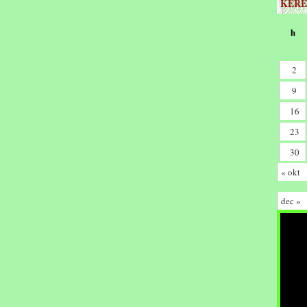
KERE
h
2
9
16
23
30
« okt
dec »