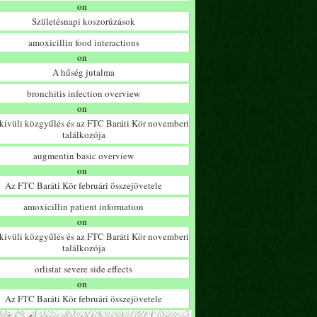
on
Születésnapi koszorúzások
amoxicillin food interactions
on
A hűség jutalma
bronchitis infection overview
on
ívüli közgyűlés és az FTC Baráti Kör novemberi
találkozója
augmentin basic overview
on
Az FTC Baráti Kör februári összejövetele
amoxicillin patient information
on
ívüli közgyűlés és az FTC Baráti Kör novemberi
találkozója
orlistat severe side effects
on
Az FTC Baráti Kör februári összejövetele