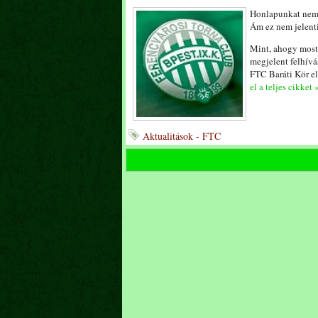
Honlapunkat nem 
Ám ez nem jelenti
Mint, ahogy most 
megjelent felhívá
FTC Baráti Kör el
el a teljes cikket 
Aktualitások - FTC