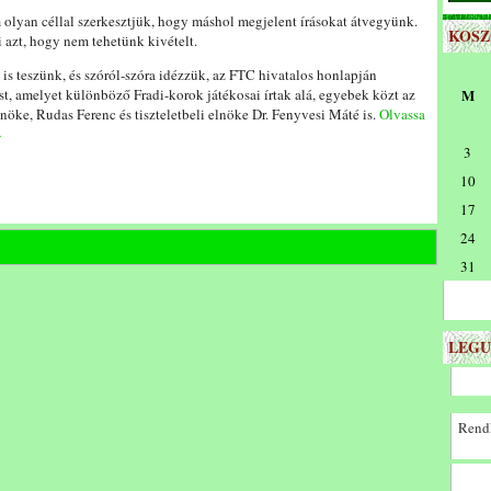
olyan céllal szerkesztjük, hogy máshol megjelent írásokat átvegyünk.
KOS
 azt, hogy nem tehetünk kivételt.
is teszünk, és szóról-szóra idézzük, az FTC hivatalos honlapján
st, amelyet különböző Fradi-korok játékosai írtak alá, egyebek közt az
M
nöke, Rudas Ferenc és tiszteletbeli elnöke Dr. Fenyvesi Máté is.
Olvassa
»
3
10
17
24
31
LEGU
Rendk