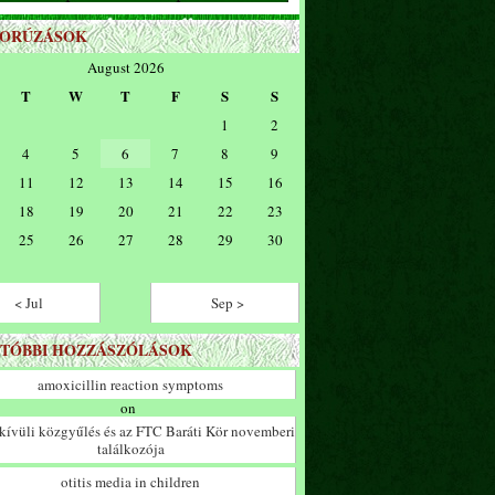
ZORÚZÁSOK
August 2026
T
W
T
F
S
S
1
2
4
5
6
7
8
9
11
12
13
14
15
16
18
19
20
21
22
23
25
26
27
28
29
30
< Jul
Sep >
TÓBBI HOZZÁSZÓLÁSOK
amoxicillin reaction symptoms
on
ívüli közgyűlés és az FTC Baráti Kör novemberi
találkozója
otitis media in children