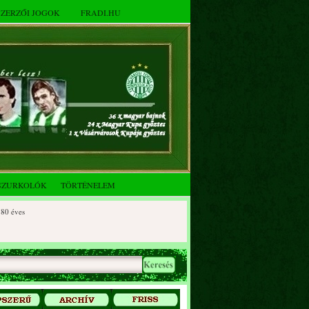
SZERZŐI JOGOK
FRADI.HU
SZURKOLÓK
TÖRTÉNELEM
ves
éves