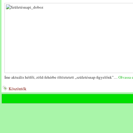
Íme aktuális hétfői, zöld-fehérbe öltöztetett „születésnap-figyelőnk”…
Olvassa e
Köszöntők