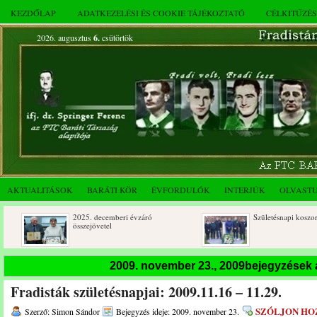
KEZDŐLAP
ADATKEZELÉSI ÉS COOKIE TÁJÉKOZTATÓ
CÉLKITŰZÉ
2026. augusztus
6.
csütörtök
AKTUALITÁSOK
BARÁTI KÖR
ÉVFORDULÓK
INTERJÚK
OLVAST
2025. decemberi évzáró
Születésnapi koszorúzások
összejövetel
2009. november 23., 2009bejegyzések
Fradisták születésnapjai: 2009.11.16 – 11.29.
SZÓLJON HO
Szerző: Simon Sándor
Bejegyzés ideje: 2009. november 23.