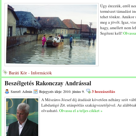
Úgy érezzük, erről ne
természet támadást in
tehet tönkre. Amikor s
meg a jövőt. Igaz, vi
hagy, amellett nem le
Segíteni kell!
Olvassa 
Baráti Kör - Információk
Beszélgetés Rakonczay Andrással
3 hozzászólás
Szerző: Admin
Bejegyzés ideje: 2010. június 9.
A Mészáros József díj átadását követően néhány szót vá
Labdarúgó Zrt. utánpótlás szakágvezetőjével. Az alábbiak
olvasható.
Olvassa el a teljes cikket »