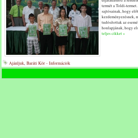
díjátadáshoz a rendel
termét a Toldi-terme
sajtósainak, hogy előtt
kezdeményezésnek, me
tudósítottak az esem
honlapjának, hogy els
teljes cikket »
Ajánljuk
,
Baráti Kör - Információk