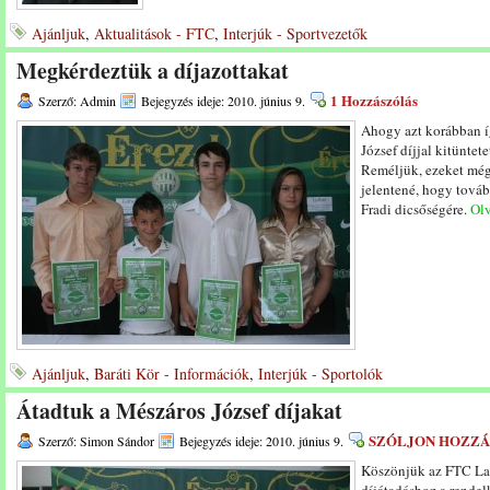
Ajánljuk
,
Aktualitások - FTC
,
Interjúk - Sportvezetők
Megkérdeztük a díjazottakat
1 Hozzászólás
Szerző: Admin
Bejegyzés ideje: 2010. június 9.
Ahogy azt korábban í
József díjjal kitüntete
Reméljük, ezeket még 
jelentené, hogy továb
Fradi dicsőségére.
Olv
Ajánljuk
,
Baráti Kör - Információk
,
Interjúk - Sportolók
Átadtuk a Mészáros József díjakat
SZÓLJON HOZZÁ
Szerző: Simon Sándor
Bejegyzés ideje: 2010. június 9.
Köszönjük az FTC Lab