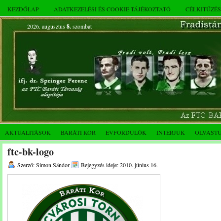
KEZDŐLAP
ADATKEZELÉSI ÉS COOKIE TÁJÉKOZTATÓ
CÉLKITŰZÉ
2026. augusztus
8.
szombat
AKTUALITÁSOK
BARÁTI KÖR
ÉVFORDULÓK
INTERJÚK
OLVAST
ftc-bk-logo
Szerző: Simon Sándor
Bejegyzés ideje: 2010. június 16.