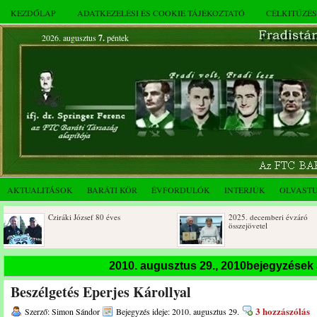
KEZDŐLAP
ADATKEZELÉSI ÉS COOKIE TÁJÉKOZTATÓ
CÉLKITŰZÉ
2026. augusztus
7.
péntek
AKTUALITÁSOK
BARÁTI KÖR
ÉVFORDULÓK
INTERJÚK
OLVAST
Cziráki József 80 éves
2025. decemberi évzáró
összejövetel
2010. augusztus 29., 2010bejegyzések
Beszélgetés Eperjes Károllyal
3 hozzászólás
Szerző: Simon Sándor
Bejegyzés ideje: 2010. augusztus 29.