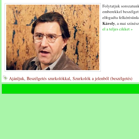
Folytatjuk sorozatunk
emberekkel beszélget
elfogadta felkérésünk
Károly
, a mai színé
el a teljes cikket »
Ajánljuk
,
Beszélgetés szurkolókkal
,
Szurkolók a jelenből (beszélgetés)