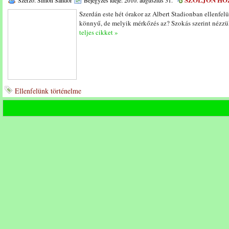
Szerző: Simon Sándor
Bejegyzés ideje: 2010. augusztus 31.
Szerdán este hét órakor az Albert Stadionban ellenfel
könnyű, de melyik mérkőzés az? Szokás szerint nézzü
teljes cikket »
Ellenfelünk történelme