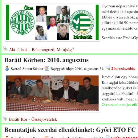
Gyorsan népszerűvé vá
mérkőzésünk kapcsán
Ebben olyan edzők, j
előttünk álló 90 perc
egymásnak feszülő cs
Szerdán este Fradi-
Aktuálisok - Beharangozó
,
Mi újság?
Baráti Körben: 2010. augusztus
2 hozzászólás
Szerző: Simon Sándor
Bejegyzés ideje: 2010. augusztus 31.
Ismét eljött egy hóna
Kör tagjai készülődn
találkozóhelyüket és
tárgyáról, a Fradiról.
szokássá vált, megha
Olvassa el a teljes cik
Baráti Kör - Összejövetelek
Bemutatjuk szerdai ellenfelünket: Győri ETO FC
SZÓLJON HO