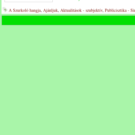
A Szurkoló hangja
,
Ajánljuk
,
Aktualitások - szubjektív
,
Publicisztika - S