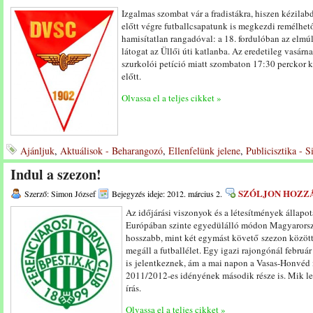
Izgalmas szombat vár a fradistákra, hiszen kézila
előtt végre futballcsapatunk is megkezdi remélhető
hamisítatlan rangadóval: a 18. fordulóban az elmú
látogat az Üllői úti katlanba. Az eredetileg vasárn
szurkolói petíció miatt szombaton 17:30 perckor k
előtt.
Olvassa el a teljes cikket »
Ajánljuk
,
Aktuálisok - Beharangozó
,
Ellenfelünk jelene
,
Publicisztika - 
Indul a szezon!
SZÓLJON HOZZ
Szerző: Simon József
Bejegyzés ideje: 2012. március 2.
Az időjárási viszonyok és a létesítmények állapo
Európában szinte egyedülálló módon Magyarors
hosszabb, mint két egymást követő szezon között e
megáll a futballélet. Egy igazi rajongónál februá
is jelentkeznek, ám a mai napon a Vasas-Honvéd 
2011/2012-es idényének második része is. Mik le
írás.
Olvassa el a teljes cikket »