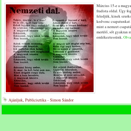
Március 15-e a magya
fradista oldal. Úgy 
feledjük, kinek szurk
kedvenc csapatunkat a
mint a nemzet csapatát
merülő, sőt gyakran má
emlékeztessünk.
Olvas
Ajánljuk
,
Publicisztika - Simon Sándor