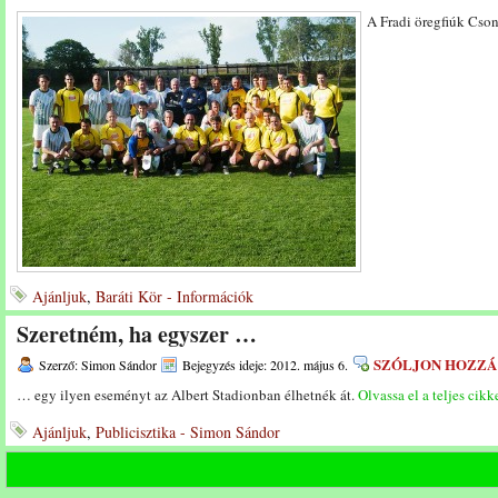
A Fradi öregfiúk Cso
Ajánljuk
,
Baráti Kör - Információk
Szeretném, ha egyszer …
SZÓLJON HOZZÁ
Szerző: Simon Sándor
Bejegyzés ideje: 2012. május 6.
… egy ilyen eseményt az Albert Stadionban élhetnék át.
Olvassa el a teljes cikk
Ajánljuk
,
Publicisztika - Simon Sándor