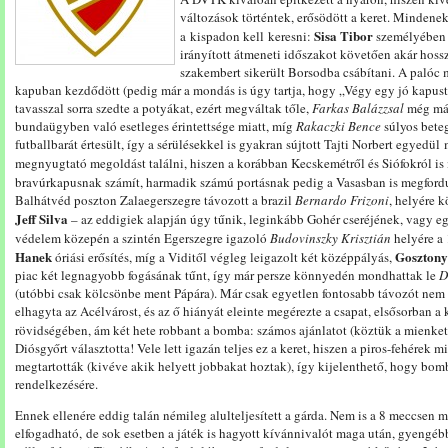
változások történtek, erősödött a keret. Mindenek
Sisa Tibor
a kispadon kell keresni:
személyében e
irányított átmeneti időszakot követően akár hoss
szakembert sikerült Borsodba csábítani. A palóc 
kapuban kezdődött (pedig már a mondás is úgy tartja, hogy „Végy egy jó kapust!
tavasszal sorra szedte a potyákat, ezért megváltak tőle,
Farkas Balázzsal
még már
bundaügyben való esetleges érintettsége miatt, míg
Rakaczki Bence
súlyos bete
futballbarát értesült, így a sérülésekkel is gyakran sújtott Tajti Norbert egyedül
megnyugtató megoldást találni, hiszen a korábban Kecskemétről és Siófokról is
bravúrkapusnak számít, harmadik számú portásnak pedig a Vasasban is megfordu
Balhátvéd poszton Zalaegerszegre távozott a brazil
Bernardo Frizoni
, helyére k
Jeff Silva
– az eddigiek alapján úgy tűnik, leginkább Gohér cseréjének, vagy 
védelem közepén a szintén Egerszegre igazoló
Budovinszky Krisztián
helyére a 
Hanek
Gosztony
óriási erősítés, míg a Viditől végleg leigazolt két középpályás,
piac két legnagyobb fogásának tűnt, így már persze könnyedén mondhattak le
D
(utóbbi csak kölcsönbe ment Pápára). Már csak egyetlen fontosabb távozót nem 
elhagyta az Acélvárost, és az ő hiányát eleinte megérezte a csapat, elsősorban 
rövidségében, ám két hete robbant a bomba: számos ajánlatot (köztük a mienket 
Diósgyőrt választotta! Vele lett igazán teljes ez a keret, hiszen a piros-fehérek
megtartották (kivéve akik helyett jobbakat hoztak), így kijelenthető, hogy bom
rendelkezésére.
Ennek ellenére eddig talán némileg alulteljesített a gárda. Nem is a 8 meccsen 
elfogadható, de sok esetben a játék is hagyott kívánnivalót maga után, gyengéb