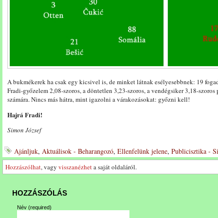
A bukmékerek ha csak egy kicsivel is, de minket látnak esélyesebbnek: 19 foga
Fradi-győzelem 2,08-szoros, a döntetlen 3,23-szoros, a vendégsiker 3,18-szoros p
számára. Nincs más hátra, mint igazolni a várakozásokat: győzni kell!
Hajrá Fradi!
Simon József
Ajánljuk
,
Aktuálisok - Beharangozó
,
Ellenfelünk jelene
,
Publicisztika - 
Hozzászólhat
, vagy
visszanézhet
a saját oldaláról.
HOZZÁSZÓLÁS
Név
(required)