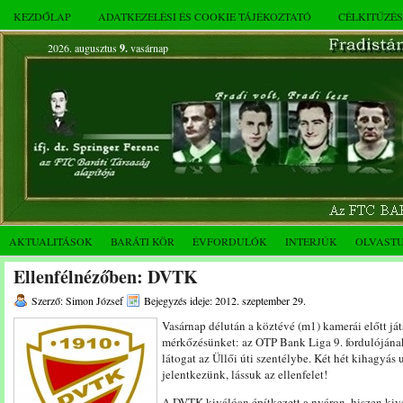
KEZDŐLAP
ADATKEZELÉSI ÉS COOKIE TÁJÉKOZTATÓ
CÉLKITŰZÉ
2026. augusztus
9.
vasárnap
AKTUALITÁSOK
BARÁTI KÖR
ÉVFORDULÓK
INTERJÚK
OLVAST
Ellenfélnézőben: DVTK
Szerző: Simon József
Bejegyzés ideje: 2012. szeptember 29.
Vasárnap délután a köztévé (m1) kamerái előtt já
mérkőzésünket: az OTP Bank Liga 9. fordulójának 
látogat az Üllői úti szentélybe. Két hét kihagyás
jelentkezünk, lássuk az ellenfelet!
A DVTK kiválóan építkezett a nyáron, hiszen kiv