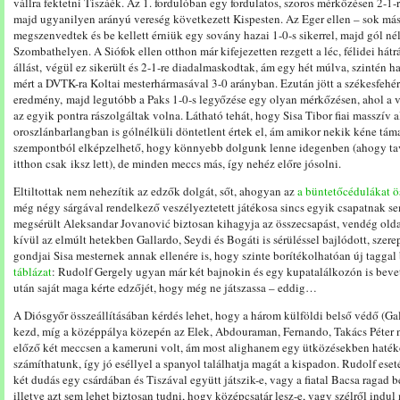
vállra fektetni Tiszáék. Az 1. fordulóban egy fordulatos, szoros mérkőzésen 2-1-r
majd ugyanilyen arányú vereség következett Kispesten. Az Eger ellen – sok más
megszenvedtek és be kellett érniük egy sovány hazai 1-0-s sikerrel, majd gól nél
Szombathelyen. A Siófok ellen otthon már kifejezetten rezgett a léc, félidei hátr
állást, végül ez sikerült és 2-1-re diadalmaskodtak, ám egy hét múlva, szintén 
mért a DVTK-ra Koltai mesterhármasával 3-0 arányban. Ezután jött a székesfehér
eredmény, majd legutóbb a Paks 1-0-s legyőzése egy olyan mérkőzésen, ahol a
az egyik pontra rászolgáltak volna. Látható tehát, hogy Sisa Tibor fiai masszív 
oroszlánbarlangban is gólnélküli döntetlent értek el, ám amikor nekik kéne tám
szempontból elképzelhető, hogy könnyebb dolgunk lenne idegenben (ahogy tav
itthon csak iksz lett), de minden meccs más, így nehéz előre jósolni.
Eltiltottak nem nehezítik az edzők dolgát, sőt, ahogyan az
a büntetőcédulákat ö
még négy sárgával rendelkező veszélyeztetett játékosa sincs egyik csapatnak 
megsérült Aleksandar Jovanović biztosan kihagyja az összecsapást, vendég old
kívül az elmúlt hetekben Gallardo, Seydi és Bogáti is sérüléssel bajlódott, szer
gondjai Sisa mesternek annak ellenére is, hogy szinte borítékolhatóan új tagga
táblázat
: Rudolf Gergely ugyan már két bajnokin és egy kupatalálkozón is beve
után saját maga kérte edzőjét, hogy még ne játszassa – eddig…
A Diósgyőr összeállításában kérdés lehet, hogy a három külföldi belső védő (Ga
kezd, míg a középpálya közepén az Elek, Abdouraman, Fernando, Takács Péter 
előző két meccsen a kameruni volt, ám most alighanem egy ütközésekben haté
számíthatunk, így jó eséllyel a spanyol találhatja magát a kispadon. Rudolf eset
két dudás egy csárdában és Tiszával együtt játszik-e, vagy a fiatal Bacsa ragad 
illetve azt sem lehet biztosan tudni, hogy középcsatár lesz-e, vagy szélről indul