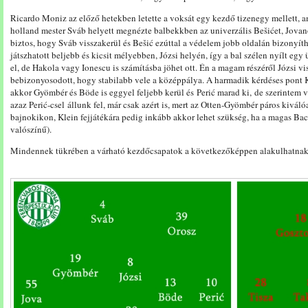
Ricardo Moniz az előző hetekben letette a voksát egy kezdő tizenegy mellett, a
holland mester Sváb helyett megnézte balbekkben az univerzális Bešićet, Jovan
biztos, hogy Sváb visszakerül és Bešić ezúttal a védelem jobb oldalán bizonyí
játszhatott beljebb és kicsit mélyebben, Józsi helyén, így a bal szélen nyílt egy ü
el, de Hakola vagy Ionescu is számításba jöhet ott. Én a magam részéről Józsi vi
bebizonyosodott, hogy stabilabb vele a középpálya. A harmadik kérdéses pont Kl
akkor Gyömbér és Böde is eggyel feljebb kerül és Perić marad ki, de szerintem v
azaz Perić-csel állunk fel, már csak azért is, mert az Otten-Gyömbér páros kivá
bajnokikon, Klein fejjátékára pedig inkább akkor lehet szükség, ha a magas Bacs
valószínű).
Mindennek tükrében a várható kezdőcsapatok a következőképpen alakulhatnak