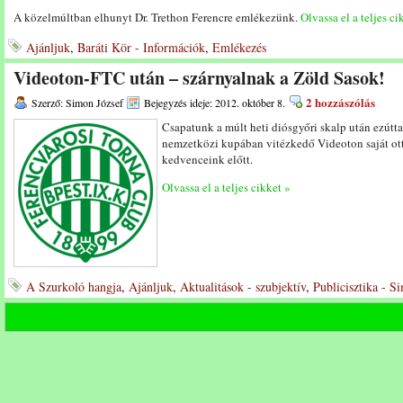
A közelmúltban elhunyt Dr. Trethon Ferencre emlékezünk.
Olvassa el a teljes ci
Ajánljuk
,
Baráti Kör - Információk
,
Emlékezés
Videoton-FTC után – szárnyalnak a Zöld Sasok!
2 hozzászólás
Szerző: Simon József
Bejegyzés ideje: 2012. október 8.
Csapatunk a múlt heti diósgyőri skalp után ezútt
nemzetközi kupában vitézkedő Videoton saját ot
kedvenceink előtt.
Olvassa el a teljes cikket »
A Szurkoló hangja
,
Ajánljuk
,
Aktualitások - szubjektív
,
Publicisztika - S