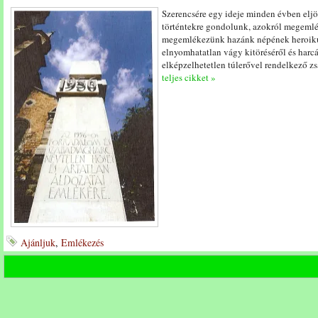
Szerencsére egy ideje minden évben elj
történtekre gondolunk, azokról megemléke
megemlékezünk hazánk népének heroikus 
elnyomhatatlan vágy kitöréséről és harcá
elképzelhetetlen túlerővel rendelkező zs
teljes cikket »
Ajánljuk
,
Emlékezés