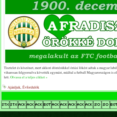
Tisztelet és köszönet, mert akkori döntésükkel óriási lökést adtak a magyar la
viharosan felgyorsulva követték egymást, miáltal a futball Magyarországon is e
lett.
Olvassa el a teljes cikket »
Ajánljuk
,
Évfordulók
