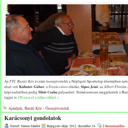
Az
FTC Baráti Kör
évzáró összejövetelét a Népligeti Sporttelep éttermében tar
Kubatov Gábor
Sipos Jenő
részt vett
, a
Ferencváros
elnöke,
, az
Albert Flórián
Máté Csaba
képviseletében pedig
pályaedző. Természetesen megjelentek a Barát
tagjai is.
Olvassa el a teljes cikket »
Ajánljuk
,
Baráti Kör - Összejövetelek
Karácsonyi gondolatok
2 hozzászólás
Szerző: Simon Sándor
Bejegyzés ideje: 2012. december 24.