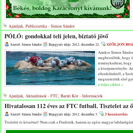
Ajánljuk
,
Publicisztika - Simon Sándor
PÓLÓ: gondokkal teli jelen, bíztató jövő
SZÓLJON HO
Szerző: Simon Sándor
Bejegyzés ideje: 2012. december 22.
Amikor Simon Sándo
megbeszéltük, hogy í
reménykedtem, hogy K
a középmezőnybe. Ad
ellenfelünktől, a Szo
megszereztük első gy
a teljes cikket »
Ajánljuk
,
Aktualitások - FTC
,
Baráti Kör - Információk
Hivatalosan 112 éves az FTC futball. Tisztelet az 
3 hozzászólás
Szerző: Simon Sándor
Bejegyzés ideje: 2012. december 3.
Tisztelet és köszönet! Nem csak a Fradisták, hanem az egész magyar labdarúgá