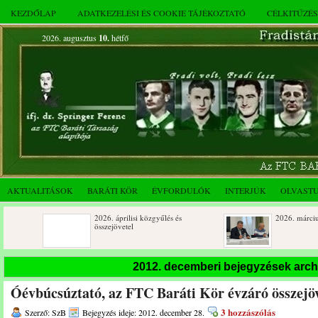
KEZDŐLAP
ADATKEZELÉSI ÉS COOKIE TÁJÉKOZTATÓ
CÉLKITŰZÉ
2026. augusztus
10.
hétfő
AKTUALITÁSOK
BARÁTI KÖR
ÉVFORDULÓK
INTERJÚK
OLVAST
2026. áprilisi közgyűlés és
2026. márciusi összejövetel
összejövetel
Rendkívüli közgyűlés és a 2025.
Dálnoki József 90 éves
2012. decemberi bejegyzések arc
novemberi összejövetel
Óévbúcsúztató, az FTC Baráti Kör évzáró összejöv
3 hozzászólás
Szerző: SzB
Bejegyzés ideje: 2012. december 28.