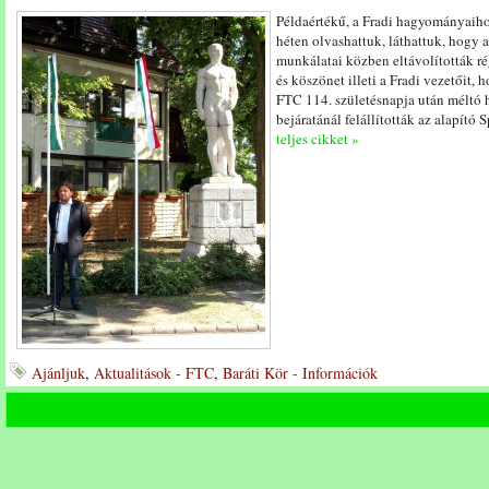
Példaértékű, a Fradi hagyományaiho
héten olvashattuk, láthattuk, hogy a
munkálatai közben eltávolították rég
és köszönet illeti a Fradi vezetőit,
FTC 114. születésnapja után méltó 
bejáratánál felállították az alapító 
teljes cikket »
Ajánljuk
,
Aktualitások - FTC
,
Baráti Kör - Információk