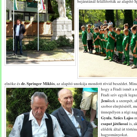
bejáratánál felállították az alapító 
dr. Springer Miklós
elnöke és
, az alapító unokája mondott rövid beszédet.
Mind
hogy a Fradi ismét a 
Fradi szív egyik leg
Jenő
nek a szerepét, 
szobor elrejtéséről, 
ünnepélyen a régi na
Gyula
Szűcs Lajos
,
me
csapat játékosai
is, a
elődök által írt törté
hagyományokat.