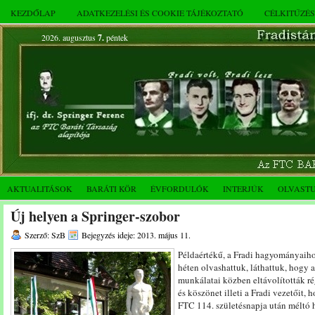
KEZDŐLAP
ADATKEZELÉSI ÉS COOKIE TÁJÉKOZTATÓ
CÉLKITŰZÉ
2026. augusztus
7.
péntek
AKTUALITÁSOK
BARÁTI KÖR
ÉVFORDULÓK
INTERJÚK
OLVAST
Új helyen a Springer-szobor
Szerző: SzB
Bejegyzés ideje: 2013. május 11.
Példaértékű, a Fradi hagyományaiho
héten olvashattuk, láthattuk, hogy a
munkálatai közben eltávolították rég
és köszönet illeti a Fradi vezetőit,
FTC 114. születésnapja után méltó 