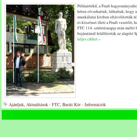
Példaértékű, a Fradi hagyományaiho
héten olvashattuk, láthattuk, hogy a
munkálatai közben eltávolították rég
és köszönet illeti a Fradi vezetőit,
FTC 114. születésnapja után méltó 
bejáratánál felállították az alapító 
teljes cikket »
Ajánljuk
,
Aktualitások - FTC
,
Baráti Kör - Információk