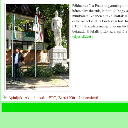
Példaértékű, a Fradi hagyományaiho
héten olvashattuk, láthattuk, hogy a
munkálatai közben eltávolították rég
és köszönet illeti a Fradi vezetőit,
FTC 114. születésnapja után méltó 
bejáratánál felállították az alapító 
teljes cikket »
Ajánljuk
,
Aktualitások - FTC
,
Baráti Kör - Információk