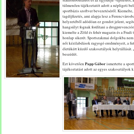
stadionbontásról és az egyidejű –építésről, a
túlmenően tájékoztatót adott a népligeti bel
sportbázis szoftver bevezetéséről. Kiemelte,
tagdíjfizetés, ami alapja lesz a Ferencváros
helyzetéből adódóan ez gondot jelent, segít
hangsúlyt fognak fordítani a drogprevenció
kiemelte a Zöld és fehér magazin és a Fradi
honlap sikerét. Sportszakmai dolgokba nem 
női kézilabdások ragyogó eredményeit, a fu
életükért küzdő szakosztályok helytállását.
beszédét.
Papp Gábor
Ezt követően
ismertette a spor
tájékoztatást adott az egyes szakosztályok k