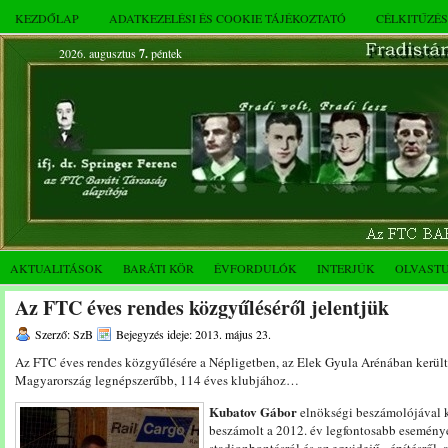
KEZDŐLAP
ADATKEZELÉSI ÉS COOKIE TÁJÉKOZTATÓ
CÉLKITŰZÉ
2026. augusztus
7.
péntek
AKTUALITÁSOK
BARÁTI KÖR
ÉVFORDULÓK
INTERJÚK
OLVAST
Az FTC éves rendes közgyűléséről jelentjük
Szerző: SzB
Bejegyzés ideje: 2013. május 23.
Az FTC éves rendes közgyűlésére a Népligetben, az Elek Gyula Arénában került s
Magyarország legnépszerűbb, 114 éves klubjához…
Kubatov Gábor
elnökségi beszámolójával 
beszámolt a 2012. év legfontosabb eseményei