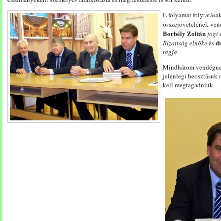
E folyamat folytatása
összejövetelének ve
Borbély Zoltán
jogi 
d
Bizottság elnöke
és
tagja
.
Mindhárom vendégnek
jelenlegi beosztásuk 
kell megtagadniuk.