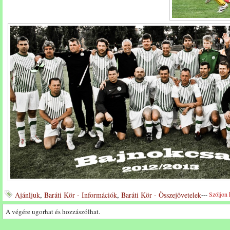
Ajánljuk
,
Baráti Kör - Információk
,
Baráti Kör - Összejövetelek
---
Szóljon 
A végére ugorhat és hozzászólhat.