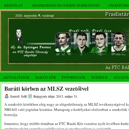
KEZDŐLAP
ADATKEZELÉSI ÉS COOKIE TÁJÉKOZTATÓ
CÉLKITŰZÉ
2026. augusztus
9.
vasárnap
AKTUALITÁSOK
BARÁTI KÖR
ÉVFORDULÓK
INTERJÚK
OLVAST
Baráti körben az MLSZ vezetőivel
Szerző: SzB
Bejegyzés ideje: 2013. május 31.
A szurkolói körökben elég nagy az elégedetlenség az MLSZ tevékenységével kap
NBI-ből való jogtalan kizárása. Manapság a kedélyeket elsősorban a szurkolók 
borzolja.
Ismeretes, hogy utóbbi témában az FTC Baráti Kör vezetése nyílt levélben for
eredményeként személyes találkozásra és megbeszélésre is sor került.