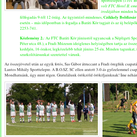
Sporttelepen (1101 Bu
volt FTC Hotel II. em
irodájában
minden hé
Czikkely Boldizsár
félfogadás 9-től 12 óráig. Az ügyintéző-mindenes,
esetén – más időpontban is fogadja a Baráti Kör tagjait és az új belép
2253-741.
Közlemény 2.
: Az FTC Baráti Kör júniustól ugyancsak a Népligeti Sp
Péter utca 48.), a Fradi Múzeum ideiglenes helyiségében tartja az össz
keddjén, 16 órakor, legközelebb tehát június 25-én. Minden tagunkat, 
szurkolótársunkat szeretettel várunk.
Az összejövetel után az egyik fotós, Sas Gábor átruccant a Fradi öregfiúk csapat
Lantos Mihály Sporttelepre. A B.O.SZ. SC ellen aratott 3-0-ás győzelemmel csa
Mondhatnánk, úgy mint régen. Gratulálunk örökzöld örökifjainknak! Íme néhán