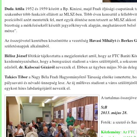
Duda Attila
1952 és 1959 között a Bp. Kinizsi, majd Fradi ifjúsági csapatának t
szakember több funkciót ellátott az MLSZ-ben. Több éven keresztül a fellebbvit
pozícióból azért mentették fel, mert egyik döntése nem tetszett az MLSZ akkor
bizottság a mérkőzésekről készült jegyzőkönyvek alapján, meghatározott belső s
mérce”.
Havasi Mihályt
Berkes G
Az összejövetel keretében köszöntötte a vezetőség
és
születésnapjuk alkalmából.
Hélisz József
főtitkár tájékoztatta a megjelenteket arról, hogy az FTC Baráti K
kezdeményezéséhez, hogy a beregszászi stadiont a város szülöttjéről, a sokszoro
dr. Kalocsai Gézáról
edzőről,
nevezzék el. Ebben az ügyben május 30-án delegá
Takács Tibor
a Nagy Béla Fradi Hagyományőrző Társaság elnöke ismertette, h
pályaavató és névadó ünnepség lesz. Az új műfüves stadiont a város szülöttjérő
egykori híres labdarúgójáról nevezik el.
A tartalmas összejövet
SzB
2013. május 28.
Fotók: a szerző és Sas
Közlemény
: Az FTC 