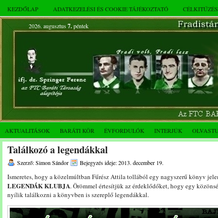
KEZDŐLAP
ADATKEZELÉSI ÉS COOKIE TÁJÉKOZTATÓ
CÉLKITŰZÉ
2026. augusztus
7.
péntek
AKTUALITÁSOK
BARÁTI KÖR
ÉVFORDULÓK
INTERJÚK
OLVAST
Találkozó a legendákkal
Szerző: Simon Sándor
Bejegyzés ideje: 2013. december 19.
Ismeretes, hogy a közelmúltban Fűrész Attila tollából egy nagyszerű könyv je
LEGENDÁK KLUBJA
. Örömmel értesítjük az érdeklődőket, hogy egy közöns
nyílik találkozni a könyvben is szereplő legendákkal.