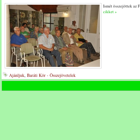
Ismét összejöttek az 
cikket »
Ajánljuk
,
Baráti Kör - Összejövetelek