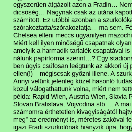
egyszerűen átgázolt azon a Fradin… Nem
dicsőség… Nagynak csak az utána kapott
számított. Ez utóbbi azonban a szurkolók
szórakoztatta/szórakoztatja… ma sem. Fé
Chelsea elleni meccs ugyanilyen mazoch
Miért kell ilyen minőségű csapatnak olyan e
amelyik a harmadik tartalék csapatával is 
nálunk papírforma szerint…? Egy stadion
ben úgyis csúfosan leégtünk az akkori új 
ellen(!) – mégiscsak győzni illene. A szurk
Annyi velünk jelenleg közel hasonló tudású
közül válogathattunk volna, miért nem te
példa: Rapid Wien, Austria Wien, Slavia 
Slovan Bratislava, Vojvodina stb…. A mai
számomra érthetetlen kivagyiságától hajt
meg” az eredményt is, méretes zakóval fe
igazi Fradi szurkolónak hiányzik újra, ho