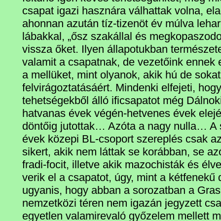
csapat igazi hasznára válhattak volna, ela
ahonnan azután tíz-tizenöt év múlva lehar
lábakkal, „ősz szakállal és megkopaszodott
vissza őket. Ilyen állapotukban természet
valamit a csapatnak, de vezetőink ennek 
a mellüket, mint olyanok, akik hú de sokat
felvirágoztatásáért. Mindenki elfejeti, hog
tehetségekből álló ificsapatot még Dálnok
hatvanas évek végén-hetvenes évek elejé
döntőig jutottak… Azóta a nagy nulla… A 
évek közepi BL-csoport szereplés csak az
sikert, akik nem láttak se korábban, se a
fradi-focit, illetve akik mazochisták és él
verik el a csapatot, úgy, mint a kétfenekű 
ugyanis, hogy abban a sorozatban a Gras
nemzetközi téren nem igazán jegyzett csapa
egyetlen valamirevaló győzelem mellett 