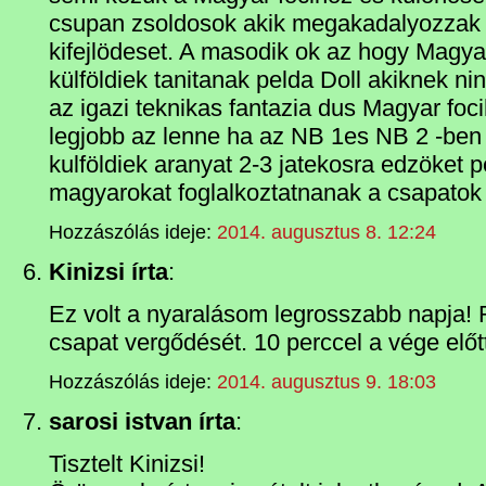
csupan zsoldosok akik megakadalyozzak
kifejlödeset. A masodik ok az hogy Magyar
külföldiek tanitanak pelda Doll akiknek n
az igazi teknikas fantazia dus Magyar foc
legjobb az lenne ha az NB 1es NB 2 -ben
kulföldiek aranyat 2-3 jatekosra edzöket 
magyarokat foglalkoztatnanak a csapatok
Hozzászólás ideje:
2014. augusztus 8. 12:24
Kinizsi írta
:
Ez volt a nyaralásom legrosszabb napja! 
csapat vergődését. 10 perccel a vége elő
Hozzászólás ideje:
2014. augusztus 9. 18:03
sarosi istvan írta
:
Tisztelt Kinizsi!