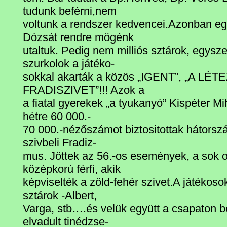
tudunk beférni,nem
voltunk a rendszer kedvencei.Azonban eg
Dózsát rendre mögénk
utaltuk. Pedig nem milliós sztárok, egys
szurkolok a játéko-
sokkal akarták a közös „IGENT”, „A L
FRADISZIVET”!!! Azok a
a fiatal gyerekek „a tyukanyó” Kispéter Mih
hétre 60 000.-
70 000.-nézőszámot biztositottak hátorszá
szivbeli Fradiz-
mus. Jöttek az 56.-os események, a sok 
középkorú férfi, akik
képviselték a zöld-fehér szivet.A játékoso
sztárok -Albert,
Varga, stb….és velük együtt a csapaton be
elvadult tinédzse-