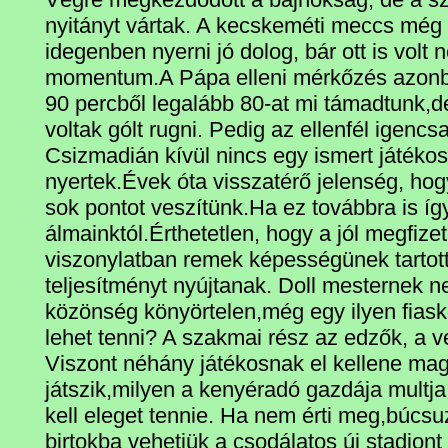
nyitányt vártak. A kecskeméti meccs még 
idegenben nyerni jó dolog, bár ott is volt
momentum.A Pápa elleni mérkőzés azonba
90 percből legalább 80-at mi támadtunk,de
voltak gólt rugni. Pedig az ellenfél igenc
Csizmadián kívül nincs egy ismert játéko
nyertek.Évek óta visszatérő jelenség, hog
sok pontot veszítünk.Ha ez továbbra is í
álmainktól.Érthetetlen, hogy a jól megfize
viszonylatban remek képességünek tartott
teljesítményt nyújtanak. Doll mesternek n
közönség könyörtelen,még egy ilyen fias
lehet tenni? A szakmai rész az edzők, a v
Viszont néhány játékosnak el kellene mag
játszik,milyen a kenyéradó gazdája multj
kell eleget tennie. Ha nem érti meg,búcsu
birtokba vehetjük a csodálatos új stadion