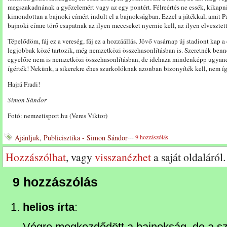
megszakadnának a győzelemért vagy az egy pontért. Félreértés ne essék, kikapni 
kimondottan a bajnoki címért indult el a bajnokságban. Ezzel a játékkal, amit P
bajnoki címre törő csapatnak az ilyen meccseket nyernie kell, az ilyen elveszt
Tépelődöm, fáj ez a vereség, fáj ez a hozzáállás. Jövő vasárnap új stadiont kap
legjobbak közé tartozik, még nemzetközi összehasonlításban is. Szeretnék benne
egyelőre nem is nemzetközi összehasonlításban, de idehaza mindenképp ugyancs
ígérték! Nekünk, a sikerekre éhes szurkolóknak azonban bizonyíték kell, nem ígé
Hajrá Fradi!
Simon Sándor
Fotó: nemzetisport.hu (Veres Viktor)
Ajánljuk
,
Publicisztika - Simon Sándor
---
9 hozzászólás
Hozzászólhat
, vagy
visszanézhet
a saját oldaláról.
9 hozzászólás
helios írta
:
Végre megkezdődött a bajnokság, de a sz