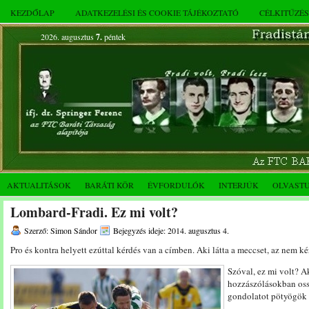
KEZDŐLAP
ADATKEZELÉSI ÉS COOKIE TÁJÉKOZTATÓ
CÉLKITŰZÉ
2026. augusztus
7.
péntek
AKTUALITÁSOK
BARÁTI KÖR
ÉVFORDULÓK
INTERJÚK
OLVAST
Lombard-Fradi. Ez mi volt?
Szerző: Simon Sándor
Bejegyzés ideje: 2014. augusztus 4.
Pro és kontra helyett ezúttal kérdés van a címben. Aki látta a meccset, az nem ké
Szóval, ez mi volt? Ak
hozzászólásokban os
gondolatot pötyögök 