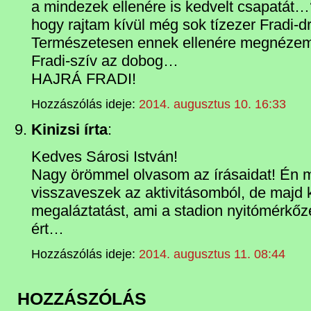
a mindezek ellenére is kedvelt csapatát
hogy rajtam kívül még sok tízezer Fradi-
Természetesen ennek ellenére megnézem
Fradi-szív az dobog…
HAJRÁ FRADI!
Hozzászólás ideje:
2014. augusztus 10. 16:33
Kinizsi írta
:
Kedves Sárosi István!
Nagy örömmel olvasom az írásaidat! Én m
visszaveszek az aktivitásomból, de majd 
megaláztatást, ami a stadion nyitómérkőz
ért…
Hozzászólás ideje:
2014. augusztus 11. 08:44
HOZZÁSZÓLÁS