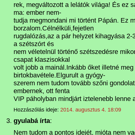
rek, megváltozott a lelátók világa! És ez sa
ma: ember nem-
tudja megmondani mi történt Pápán. Ez m
borzalom.Célnélküli,fejetlen
rugdalózás,az a pár helyzet kihagyása 2-
a szétszórt és
nem véletelnül történő szétszedésre miko
csapat klaszisokkal
volt jobb a mainál.Inkább őket illetné meg
birtokbavétele.Elgurult a gyógy-
szerem nem tudom tovább szőni gondolata
embernek, ott fenta
VIP páholyban mindjárt iztelenebb lenne 
Hozzászólás ideje:
2014. augusztus 4. 18:09
gyulabá írta
:
Nem tudom a pontos idejét, mióta nem v