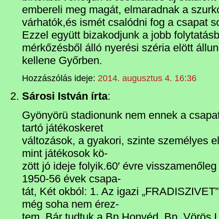
embereli meg magát, elmaradnak a szurko
várhatók,és ismét csalódni fog a csapat s
Ezzel együtt bizakodjunk a jobb folytatásb
mérkőzésből álló nyerési széria elött állu
kellene Győrben.
Hozzászólás ideje:
2014. augusztus 4. 16:36
Sárosi István írta
:
Gyönyörü stadionunk nem ennek a csapat
tartó játékoskeret
változások, a gyakori, szinte személyes e
mint játékosok kö-
zött jó ideje folyik.60′ évre visszamenől
1950-56 évek csapa-
tát, Két okból: 1. Az igazi „FRADISZIVET”
még soha nem érez-
tem. Bár tudtuk a Bp.Honvéd, Bp. Vörös