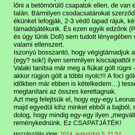
lőni a betömörülő csapatok ellen, de van 
talán. Bármilyen csodacsatárokat szerződt
ékünket lefogják, 2-3 védő tapad rájuk, k
támadójátékunk. És ezen egyik edzőnk (P
és úgy tűnik Doll) sem tudott lényegében vá
valami ellenszert.
Iszonyú bosszantó, hogy végigtámadjuk a
(egy? sok!) ilyen semmilyen kiscsapattól 
Valaki tanítsa már meg a fiúkat gólt rúgni 
akkor rúgjon gólt a többi nyolc!!! A foci g
időkben már ebben is kételkedem…) tessé
megtanítani az összes kerettagnak.
Azt meg felejtsük el, hogy egy-egy Leona
majd egyedül kihz minket ebből a bajból,
dolog, hogy mindig egy-egy ilyen „megvált
reménykednünk. Ez CSAPATJÁTÉK!
Hozzászólás ideje:
2014. augusztus 5. 21:52