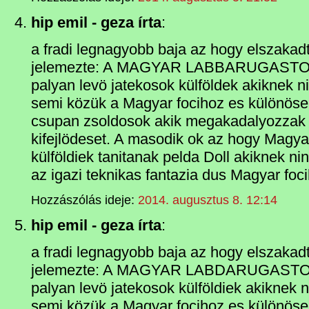
hip emil - geza írta
:
a fradi legnagyobb baja az hogy elszakadt
jelemezte: A MAGYAR LABBARUGASTOL. 
palyan levö jatekosok külföldek akiknek n
semi közük a Magyar focihoz es különösen
csupan zsoldosok akik megakadalyozzak
kifejlödeset. A masodik ok az hogy Magyar
külföldiek tanitanak pelda Doll akiknek n
az igazi teknikas fantazia dus Magyar foc
Hozzászólás ideje:
2014. augusztus 8. 12:14
hip emil - geza írta
:
a fradi legnagyobb baja az hogy elszakadt
jelemezte: A MAGYAR LABDARUGASTOL. 
palyan levö jatekosok külföldiek akiknek 
semi közük a Magyar focihoz es különösen