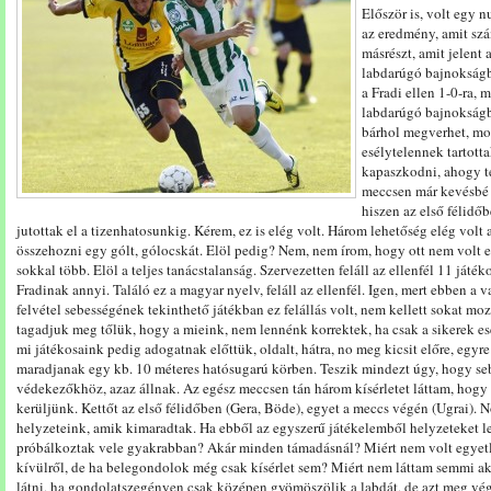
Először is, volt egy n
az eredmény, amit szá
másrészt, amit jelent
labdarúgó bajnokságb
a Fradi ellen 1-0-ra,
labdarúgó bajnokságba
bárhol megverhet, mo
esélytelennek tartott
kapaszkodni, ahogy tet
meccsen már kevésbé 
hiszen az első félidő
jutottak el a tizenhatosunkig. Kérem, ez is elég volt. Három lehetőség elég vol
összehozni egy gólt, gólocskát. Elöl pedig? Nem, nem írom, hogy ott nem volt e
sokkal több. Elöl a teljes tanácstalanság. Szervezetten feláll az ellenfél 11 játé
Fradinak annyi. Találó ez a magyar nyelv, feláll az ellenfél. Igen, mert ebben a v
felvétel sebességének tekinthető játékban ez felállás volt, nem kellett sokat mo
tagadjuk meg tőlük, hogy a mieink, nem lennénk korrektek, ha csak a sikerek es
mi játékosaink pedig adogatnak előttük, oldalt, hátra, no meg kicsit előre, egy
maradjanak egy kb. 10 méteres hatósugarú körben. Teszik mindezt úgy, hogy se
védekezőkhöz, azaz állnak. Az egész meccsen tán három kísérletet láttam, hogy 
kerüljünk. Kettőt az első félidőben (Gera, Böde), egyet a meccs végén (Ugrai). N
helyzeteink, amik kimaradtak. Ha ebből az egyszerű játékelemből helyzeteket le
próbálkoztak vele gyakrabban? Akár minden támadásnál? Miért nem volt egyetl
kívülről, de ha belegondolok még csak kísérlet sem? Miért nem láttam semmi ak
látni, ha gondolatszegényen csak középen gyömöszölik a labdát, de azt meg vég