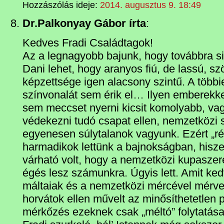
Hozzászólás ideje:
2014. augusztus 9. 18:49
Dr.Palkonyay Gábor írta
:
Kedves Fradi Családtagok!
Az a legnagyobb bajunk, hogy továbbra s
Dani lehet, hogy aranyos fiú, de lassú, sz
képzettsége igen alacsony szintű. A több
színvonalát sem érik el… Ilyen emberekke
sem meccset nyerni kicsit komolyabb, v
védekezni tudó csapat ellen, nemzetközi 
egyenesen súlytalanok vagyunk. Ezért „r
harmadikok lettünk a bajnokságban, hiszen
várható volt, hogy a nemzetközi kupasze
égés lesz számunkra. Úgyis lett. Amit ke
máltaiak és a nemzetközi mércével mérv
horvátok ellen művelt az minősíthetetlen 
mérkőzés ezeknek csak „méltó” folytatása