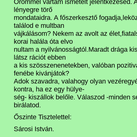
Örömmel vártam ismételt jelentkezésed. A
lényegre törő
mondataidra. A főszerkesztő fogadja,leköz
találod e multban
vájkálásom? Nekem az avolt az élet,fiata
korai halála óta elvo
nultam a nyilvánosságtól.Maradt drága ki
látsz rációt ebben
a kis szösszenenetekben, valóban pozitiv
fenébe kivánjátok?
Adok szavadra, valahogy olyan vezéregyé
kontra, ha ez egy hülye-
ség- kiszállok belőle. Válaszod -minden 
birálatod.
Őszinte Tisztelettel:
Sárosi István.