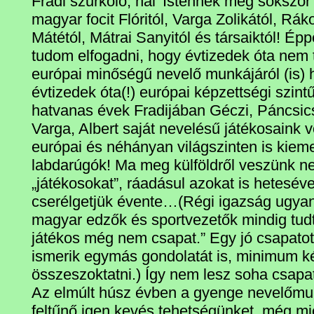
Fradi szurkoló, hál’ Istennek még sokszor
magyar focit Flóritól, Varga Zolikától, Rák
Mátétól, Mátrai Sanyitól és társaiktól! É
tudom elfogadni, hogy évtizedek óta nem 
európai minőségű nevelő munkájáról (is) 
évtizedek óta(!) európai képzettségi szint
hatvanas évek Fradijában Géczi, Páncsic
Varga, Albert saját nevelésű játékosaink 
európai és néhányan világszinten is kiem
labdarúgók! Ma meg külföldről veszünk ne
„játékosokat”, ráadásul azokat is hetesév
cserélgetjük évente…(Régi igazság ugyani
magyar edzők és sportvezetők mindig tud
játékos még nem csapat.” Egy jó csapatot
ismerik egymás gondolatát is, minimum ké
összeszoktatni.) Így nem lesz soha csapa
Az elmúlt húsz évben a gyenge nevelőmu
feltűnő igen kevés tehetségünket, még mie