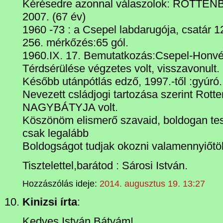
Kérésedre azonnal válaszolok: ROTTEN
2007. (67 év)
1960 -73 : a Csepel labdarugója, csatár 1
256. mérkőzés:65 gól.
1960.IX. 17. Bemutatkozás:Csepel-Honvé
Térdsérülése végzetes volt, visszavonult.
Később utánpótlás edző, 1997.-től :gyúró.
Nevezett csládjogi tartozása szerint Rotte
NAGYBÁTYJA volt.
Köszönöm elismerő szavaid, boldogan te
csak legalább
Boldogságot tudjak okozni valamennyiőtö
Tisztelettel,barátod : Sárosi István.
Hozzászólás ideje:
2014. augusztus 19. 13:27
Kinizsi írta
:
Kedves István Bátyám!