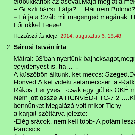
előbukkanok az ásóval.Majd meglátja mek
– Guszti bácsi. Látja?….Hát nem Bolond
– Látja a Sváb mit megenged magának: H
Főnökkel Teeee!
Hozzászólás ideje:
2014. augusztus 6. 18:48
Sárosi István írta
:
Mátrai: 63’ban nyertünk bajnokságot,meg
egyidényest is, ha……
A küszöbön álltunk, két meccs: Szeged,
Honvéd.A két vidéki sétameccsen a -Rátka
Rákosi,Fenyvesi .-csak egy gól és OKÉ m
Nem jött össze.A HONVÉD-FTC-7:2 ….Ki
bennünket!Megalázó volt mikor Tichy
a karjait széttárva jelezte:
-Elég srácok, nem kell több- A pofám les
Páncsics