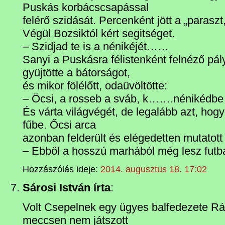
Puskás korbácscsapással
felérő szidását. Percenként jött a „parasz
Végül Bozsiktól kért segitséget.
– Szidjad te is a nénikéjét……
Sanyi a Puskásra félistenként felnéző pá
gyüjtötte a bátorságot,
és mikor fölélőtt, odaüvöltötte:
– Öcsi, a rosseb a sváb, k…….nénikéd
És várta világvégét, de legalább azt, ho
fűbe. Őcsi arca
azonban felderült és elégedetten mutatott 
– Ebből a hosszú marhából még lesz fu
Hozzászólás ideje:
2014. augusztus 18. 17:02
Sárosi István írta
:
Volt Csepelnek egy ügyes balfedezete Rá
meccsen nem játszott