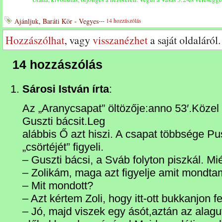
Ajánljuk
,
Baráti Kör - Vegyes
---
14 hozzászólás
Hozzászólhat
, vagy
visszanézhet
a saját oldaláról.
14 hozzászólás
Sárosi István írta
:
Az „Aranycsapat” öltözője:anno 53′.Közel k
Guszti bácsit.Leg
alábbis Ő azt hiszi. A csapat többsége Pu
„csörtéjét” figyeli.
– Guszti bácsi, a Sváb folyton piszkál. Mi
– Zolikám, maga azt figyelje amit mondta
– Mit mondott?
– Azt kértem Zoli, hogy itt-ott bukkanjon f
– Jó, majd viszek egy ásót,aztán az alagut