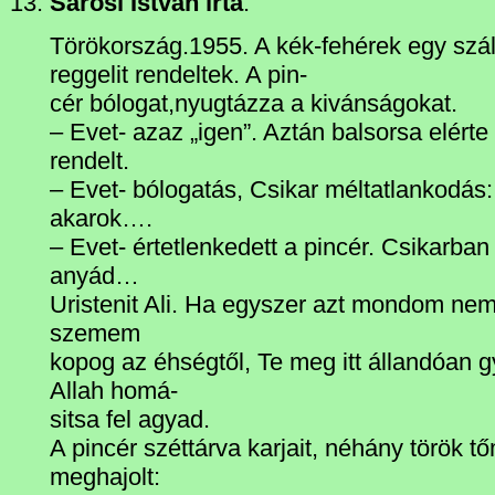
Sárosi István írta
:
Törökország.1955. A kék-fehérek egy szá
reggelit rendeltek. A pin-
cér bólogat,nyugtázza a kivánságokat.
– Evet- azaz „igen”. Aztán balsorsa elérte
rendelt.
– Evet- bólogatás, Csikar méltatlankodás
akarok….
– Evet- értetlenkedett a pincér. Csikarba
anyád…
Uristenit Ali. Ha egyszer azt mondom nem
szemem
kopog az éhségtől, Te meg itt állandóan 
Allah homá-
sitsa fel agyad.
A pincér széttárva karjait, néhány török 
meghajolt: