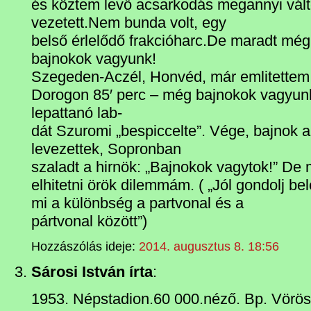
és köztem levő acsarkodás megannyi vált
vezetett.Nem bunda volt, egy
belső érlelődő frakcióharc.De maradt mé
bajnokok vagyunk!
Szegeden-Aczél, Honvéd, már emlitettem
Dorogon 85′ perc – még bajnokok vagyunk
lepattanó lab-
dát Szuromi „bespiccelte”. Vége, bajnok 
levezettek, Sopronban
szaladt a hirnök: „Bajnokok vagytok!” 
elhitetni örök dilemmám. ( „Jól gondolj be
mi a különbség a partvonal és a
pártvonal között”)
Hozzászólás ideje:
2014. augusztus 8. 18:56
Sárosi István írta
:
1953. Népstadion.60 000.néző. Bp. Vörö