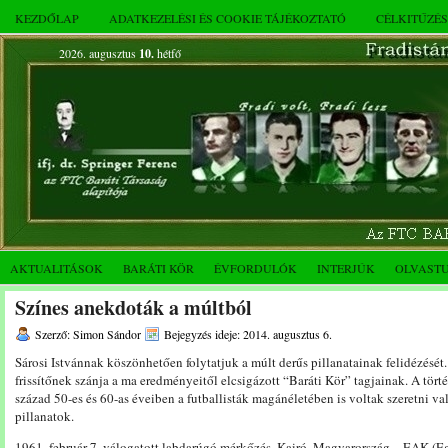
KEZDŐLAP
ADATKEZELÉSI ÉS COOKIE TÁJÉKOZTATÓ
CÉLKITŰZÉ
2026. augusztus
10.
hétfő
AKTUALITÁSOK
BARÁTI KÖR
ÉVFORDULÓK
INTERJÚK
OLVAST
Színes anekdoták a múltból
Szerző: Simon Sándor
Bejegyzés ideje: 2014. augusztus 6.
Sárosi Istvánnak köszönhetően folytatjuk a múlt derűs pillanatainak felidézését.
frissítőnek szánja a ma eredményeitől elcsigázott “Baráti Kör” tagjainak. A tör
század 50-es és 60-as éveiben a futballisták magánéletében is voltak szeretni val
pillanatok.
1961. február 7. válogatott labdarúgó mérkőzés, Kairó, Magyarország – EAK (E