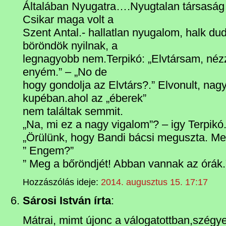
Általában Nyugatra….Nyugtalan társaság h
Csikar maga volt a
Szent Antal.- hallatlan nyugalom, halk du
böröndök nyilnak, a
legnagyobb nem.Terpikó: „Elvtársam, né
enyém.” – „No de
hogy gondolja az Elvtárs?.” Elvonult, nag
kupéban.ahol az „éberek”
nem találtak semmit.
„Na, mi ez a nagy vigalom”? – igy Terpikó
„Örülünk, hogy Bandi bácsi meguszta. Mer
” Engem?”
” Meg a bőröndjét! Abban vannak az órák.
Hozzászólás ideje:
2014. augusztus 15. 17:17
Sárosi István írta
:
Mátrai, mimt újonc a válogatottban,szégy