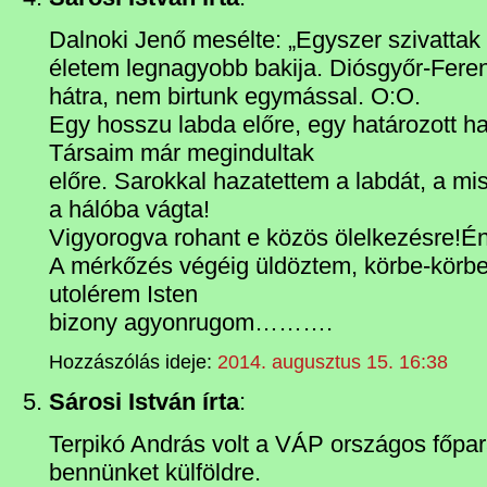
Dalnoki Jenő mesélte: „Egyszer szivattak 
életem legnagyobb bakija. Diósgyőr-Feren
hátra, nem birtunk egymással. O:O.
Egy hosszu labda előre, egy határozott h
Társaim már megindultak
előre. Sarokkal hazatettem a labdát, a mis
a hálóba vágta!
Vigyorogva rohant e közös ölelkezésre!Én
A mérkőzés végéig üldöztem, körbe-körbe
utolérem Isten
bizony agyonrugom……….
Hozzászólás ideje:
2014. augusztus 15. 16:38
Sárosi István írta
:
Terpikó András volt a VÁP országos főpar
bennünket külföldre.