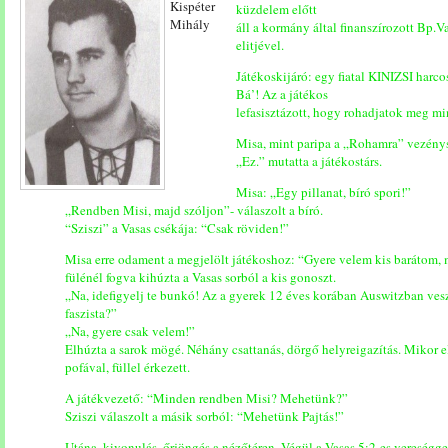
Kispéter
küzdelem előtt
Mihály
áll a kormány által finanszírozott Bp.V
elitjével.
Játékoskijáró: egy fiatal KINIZSI har
Bá’! Az a játékos
lefasisztázott, hogy rohadjatok meg mi
Misa, mint paripa a „Rohamra” vezény
„Ez.” mutatta a játékostárs.
Misa: „Egy pillanat, bíró spori!”
„Rendben Misi, majd szóljon”- válaszolt a bíró.
“Sziszi” a Vasas csékája: “Csak röviden!”
Misa erre odament a megjelölt játékoshoz: “Gyere velem kis barátom, 
fülénél fogva kihúzta a Vasas sorból a kis gonoszt.
„Na, idefigyelj te bunkó! Az a gyerek 12 éves korában Auswitzban veszte
faszista?”
„Na, gyere csak velem!”
Elhúzta a sarok mögé. Néhány csattanás, dörgő helyreigazítás. Mikor el
pofával, füllel érkezett.
A játékvezető: “Minden rendben Misi? Mehetünk?”
Sziszi válaszolt a másik sorból: “Mehetünk Pajtás!”
Utána, kivonulás, őrjöngés a nézőtéren. Végül a Vasas 5:2-es vereséggel