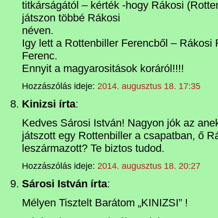
titkárságától – kérték -hogy Rákosi (Rotte
játszon többé Rákosi
néven.
Igy lett a Rottenbiller Ferencből – Rákosi
Ferenc.
Ennyit a magyarositások koráról!!!!
Hozzászólás ideje:
2014. augusztus 18. 17:35
Kinizsi írta
:
Kedves Sárosi István! Nagyon jók az ane
játszott egy Rottenbiller a csapatban, ő R
leszármazott? Te biztos tudod.
Hozzászólás ideje:
2014. augusztus 18. 20:27
Sárosi István írta
:
Mélyen Tisztelt Barátom „KINIZSI” !