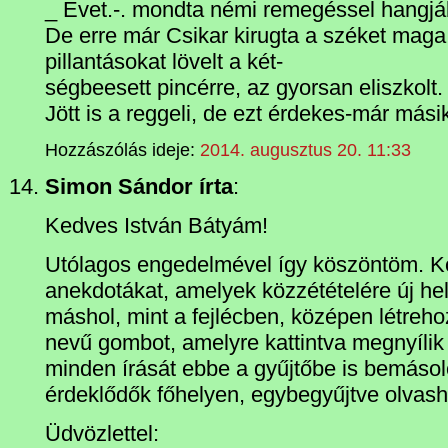
_ Evet.-. mondta némi remegéssel hangjá
De erre már Csikar kirugta a széket maga 
pillantásokat lövelt a két-
ségbeesett pincérre, az gyorsan eliszkolt.
Jött is a reggeli, de ezt érdekes-már másik 
Hozzászólás ideje:
2014. augusztus 20. 11:33
Simon Sándor írta
:
Kedves István Bátyám!
Utólagos engedelmével így köszöntöm. 
anekdotákat, amelyek közzétételére új h
máshol, mint a fejlécben, középen létre
nevű gombot, amelyre kattintva megnyílik
minden írását ebbe a gyűjtőbe is bemáso
érdeklődők főhelyen, egybegyűjtve olvas
Üdvözlettel: