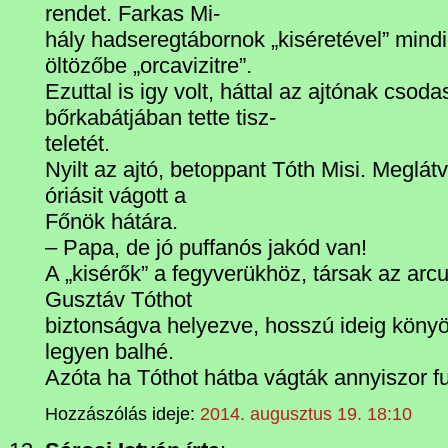
rendet. Farkas Mi-
hály hadseregtábornok „kiséretével” mindi
öltözőbe „orcavizitre”.
Ezuttal is igy volt, háttal az ajtónak cs
bőrkabátjában tette tisz-
teletét.
Nyilt az ajtó, betoppant Tóth Misi. Meglát
óriásit vágott a
Főnök hátára.
– Papa, de jó puffanós jakód van!
A „kisérők” a fegyverükhöz, társak az ar
Gusztáv Tóthot
biztonságva helyezve, hosszú ideig könyö
legyen balhé.
Azóta ha Tóthot hátba vágták annyiszor fut
Hozzászólás ideje:
2014. augusztus 19. 18:10