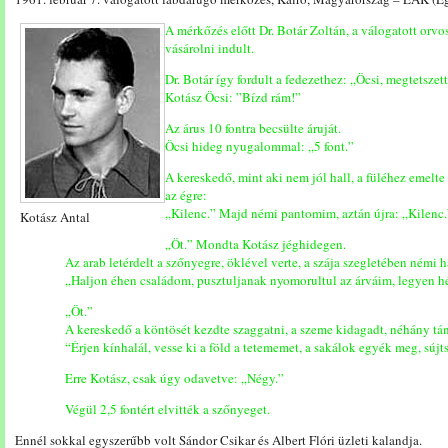
A mérkőzés előtt Dr. Botár Zoltán, a válogatott orvo
vásárolni indult.
Dr. Botár így fordult a fedezethez: „Öcsi, megtetsze
Kotász Öcsi: ”Bízd rám!”
Az árus 10 fontra becsülte áruját.
Öcsi hideg nyugalommal: „5 font.”
A kereskedő, mint aki nem jól hall, a füléhez emelte
az égre:
„Kilenc.” Majd némi pantomim, aztán újra: „Kilenc.”
Kotász Antal
„Öt.” Mondta Kotász jéghidegen.
Az arab letérdelt a szőnyegre, öklével verte, a szája szegletében némi 
„Haljon éhen családom, pusztuljanak nyomorultul az árváim, legyen h
„Öt.”
A kereskedő a köntösét kezdte szaggatni, a szeme kidagadt, néhány tánc
“Érjen kínhalál, vesse ki a föld a tetememet, a sakálok egyék meg, sújt
Erre Kotász, csak úgy odavetve: „Négy.”
Végül 2,5 fontért elvitték a szőnyeget.
Ennél sokkal egyszerűbb volt Sándor Csikar és Albert Flóri üzleti kalandja.