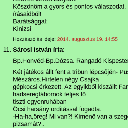
Köszönöm a gyors és pontos válaszodat. 
írásaidból!
Barátsággal:
Kinizsi
Hozzászólás ideje:
2014. augusztus 19. 14:55
Sárosi István írta
:
Bp.Honvéd-Bp.Dózsa. Rangadó Kispeste
Két játékos állt fent a tribün lépcsőjén- P
Mészáros.Hirtelen négy Csajka
gépkocsi érkezett. Az egyikből kiszállt Fa
hadseregtábornok teljes fő
tiszti egyenruhában
Öcsi harsány orditással fogadta:
-Ha-ha,öreg! Mi van?! Kimenő van a szeg
pizsamát?..