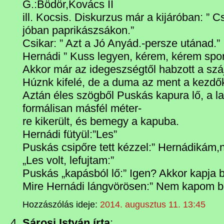
G.:Bödör,Kovács II
ill. Kocsis. Diskurzus már a kijáróban: ” C
jóban paprikászsákon.”
Csikar: ” Azt a Jó Anyád.-persze utánad.”
Hernádi ” Kuss legyen, kérem, kérem sport
Akkor már az idegeszségtől habzott a szá
Húznk kifelé, de a duma az ment a kezdők
Aztán éles szögből Puskás kapura lő, a la
formálisan másfél méter-
re kikerült, és bemegy a kapuba.
Hernádi fütyül:”Les”
Puskás csipőre tett kézzel:” Hernádikám,n
„Les volt, lefujtam:”
Puskás „kapásból lő:” Igen? Akkor kapj
Mire Hernádi lángvörösen:” Nem kapom b
Hozzászólás ideje:
2014. augusztus 11. 13:45
Sárosi István írta
: