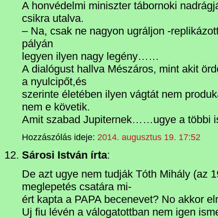
A honvédelmi miniszter tábornoki nadrágj
csikra utalva.
– Na, csak ne nagyon ugráljon -replikázot
pályán
legyen ilyen nagy legény……
A dialógust hallva Mészáros, mint akit örd
a nyulcipőt,és
szerinte életében ilyen vágtát nem produká
nem e követik.
Amit szabad Jupiternek……ugye a többi i
Hozzászólás ideje:
2014. augusztus 19. 17:52
Sárosi István írta
:
De azt ugye nem tudják Tóth Mihály (az 
meglepetés csatára mi-
ért kapta a PAPA becenevet? No akkor
Uj fiu lévén a válogatottban nem igen isme