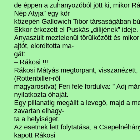
de éppen a zuhanyozóból jött ki, mikor R
Nép Atyja” egy kör
közepén Gallowich Tibor társaságában b
Ekkor érkezett el Puskás „dilijének” ideje.
Anyaszült meztelenül törülközött és mikor
ajtót, elorditotta ma-
gát:
– Rákosi !!!
Rákosi Mátyás megtorpant, visszanézett,
(Rottenbiller-ről
magyarositva) Feri felé fordulva: ” Adj már
nyilatkozta óhaját.
Egy pillanatig megállt a levegő, majd a 
zavartan elhagy-
ta a helyiséget.
Az esetnek lett folytatása, a Csepelnéhán
kapott Rákosi