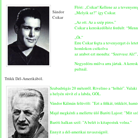
Flóri: „Csikar! Kellene az a tevenyere
Sándor
„Melyik az?” így Csikar.
Csikar
„Az ott. Az a szép piros.”
Csikar a kereskedőhöz fordult: “Men
„Öt.”
Erre Csikar fogta a tevenyerget és letet
homlokon csókolva
az arabot ezt mondta: “Szervusz Ali!”,
Negyedóra múlva arra jártak. A keres
pultnál.
Trükk Dél-Amerikából.
Szabadrúgás 20 méterről. Rivelino a “hóhér”. Valaki be
a helyén süvít el a labda, GÓL.
Vándor Kálmán felüvölt: ”Ezt a fifikát, trükköt, hamis
Majd megkérdi a mellette ülő Baróti Lajost: ”Mit sz
Baróti halkan szól: ”A belét is kitapostuk volna.”
Ennyit a dél-amerikai ravaszságról.