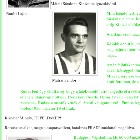
Mátrai Sándor a Kinizsibe igazolásáról.
Mint leendő testnev
Baróti Lajos
főiskolai életem. J
a Bp.Kinizsi elnöke:
Aláirtam, csak húzz
Később derült ki, ez 
meg bajnoki pontonk
májat.
Aztán felbukkantam
kevés kétséggel. Ru
Mivel a sérülése vis
Mátrai Sándor
körülfutottam, de a
Rudas Feri úgy sérült meg, hogy a játékvezető lesről engedte el a szél
ellenére utánavágtatott és a 16-os körül beérte. Henni, látva a veszély
reccsenés. Rudast a mentők vitték el. Stabil válogatott volt, Európa l
többé. 1950. március 19-et írtak.
Kispéter Mihály, TE PÉLDAKÉP!
Robosztus alkat, maga a csapatszellem, hatalmas FRADI imádattal megáldva.
Budapest, Népstadion, kb. 60 000 néző