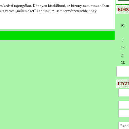
erses kedvű rajongókat. Könnyen kitalálható, ez bizony nem mostanában
KOS
etett verses „műremeket” kaptunk, mi sem természetesebb, hogy
M
7
14
21
28
LEGU
Rendk