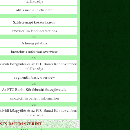
találkozója
otitis media in children
on
Születésnapi koszorúzások
amoxicillin food interactions
on
A hűség jutalma
bronchitis infection overview
on
ívüli közgyűlés és az FTC Baráti Kör novemberi
találkozója
augmentin basic overview
on
Az FTC Baráti Kör februári összejövetele
amoxicillin patient information
on
ívüli közgyűlés és az FTC Baráti Kör novemberi
találkozója
SÉS DÁTUM SZERINT