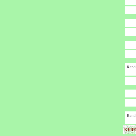
Rendk
Rendk
KERE