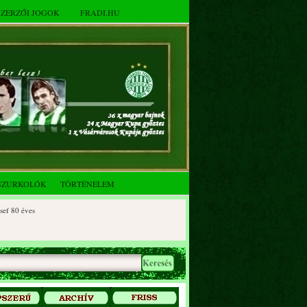
SZERZŐI JOGOK
FRADI.HU
SZURKOLÓK
TÖRTÉNELEM
0 éves
90 éves