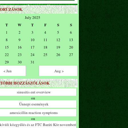
ZORÚZÁSOK
July 2025
T
W
T
F
S
S
1
2
3
4
5
6
8
9
10
11
12
13
15
16
17
18
19
20
22
23
24
25
26
27
29
30
31
< Jun
Aug >
TÓBBI HOZZÁSZÓLÁSOK
sinusitis ent overview
on
Ünnepi események
amoxicillin reaction symptoms
on
ívüli közgyűlés és az FTC Baráti Kör novemberi