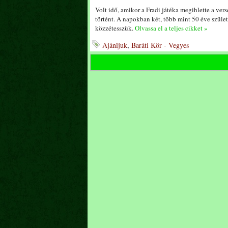
Volt idő, amikor a Fradi játéka megihlette a v
történt. A napokban két, több mint 50 éve szül
közzétesszük.
Olvassa el a teljes cikket »
Ajánljuk
,
Baráti Kör - Vegyes